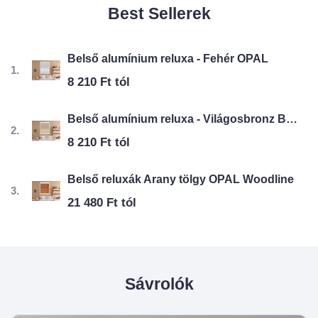
Best Sellerek
Belső alumínium reluxa - Fehér OPAL
8 210 Ft tól
Belső alumínium reluxa - Világosbronz BRILANT
8 210 Ft tól
Belső reluxák Arany tölgy OPAL Woodline
21 480 Ft tól
Sávrolók