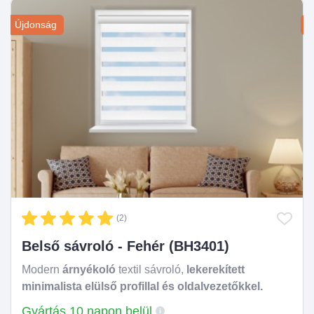
Újdonság
Ú
(2)
Belső sávroló - Fehér (BH3401)
Modern
árnyékoló
textil sávroló,
lekerekített
minimalista elülső profillal és oldalvezetőkkel.
Gyártás 10 napon belül