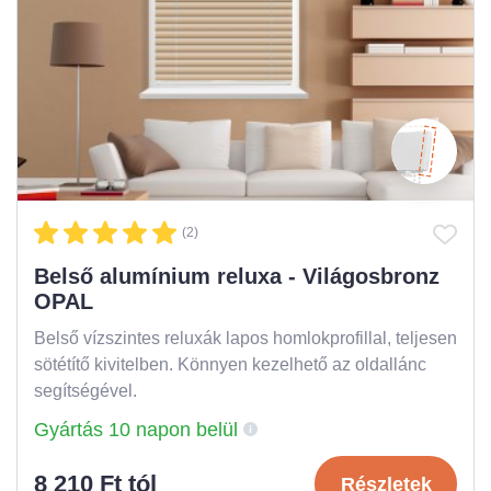
(2)
Belső alumínium reluxa - Világosbronz
OPAL
Belső vízszintes reluxák lapos homlokprofillal, teljesen
sötétítő kivitelben. Könnyen kezelhető az oldallánc
segítségével.
Gyártás 10 napon belül
8 210 Ft tól
Részletek