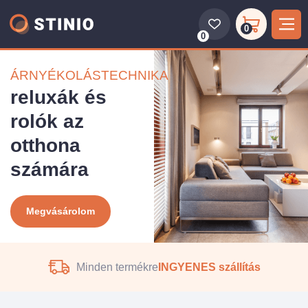
0
0
Beltéri vízszintes redőnyök otthonába
ÁRNYÉKOLÁSTECHNIKA
reluxák és
rolók az
otthona
számára
Megvásárolom
Minden termékre
INGYENES szállítás