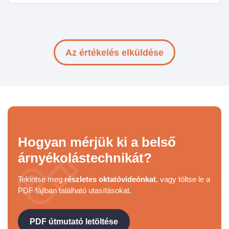
Az értékelés elküldése
Hogyan mérjük ki a belső
árnyékolástechnikát?
Tekintse meg
részletes oktatóvideónkat
, vagy töltse le a
PDF fájlban található utasításokat.
PDF útmutató letöltése