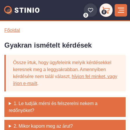
0
0
Főoldal
Gyakran ismételt kérdések
Össze írtuk, hogy ügyfeleink melyik kérdésekkel
keresnek meg a leggyakrabban. Amennyiben
kérdésére nem talál választ,
hívjon fel minket, vagy
írjon e-mailt
.
1. Le tudják mérni és felszerelni nekem a
redőnyöket?
2. Mikor kapom meg az árut?