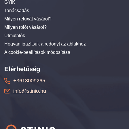
GYIK
Tanácsadás
Milyen reluxát vásárol?
Milyen rolót vásárol?
Útmutatók
Hogyan igazítsuk a redőnyt az ablakhoz
A cookie-beállítások módosítása
Elérhetőség
+3613009265
info@stinio.hu