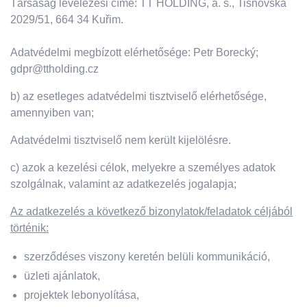
Társaság levelezési címe: TT HOLDING, a. s., Tišnovská
2029/51, 664 34 Kuřim.
Adatvédelmi megbízott elérhetősége: Petr Borecký;
gdpr@ttholding.cz
b) az esetleges adatvédelmi tisztviselő elérhetősége,
amennyiben van;
Adatvédelmi tisztviselő nem került kijelölésre.
c) azok a kezelési célok, melyekre a személyes adatok
szolgálnak, valamint az adatkezelés jogalapja;
Az adatkezelés a következő bizonylatok/feladatok céljából
történik:
szerződéses viszony keretén belüli kommunikáció,
üzleti ajánlatok,
projektek lebonyolítása,