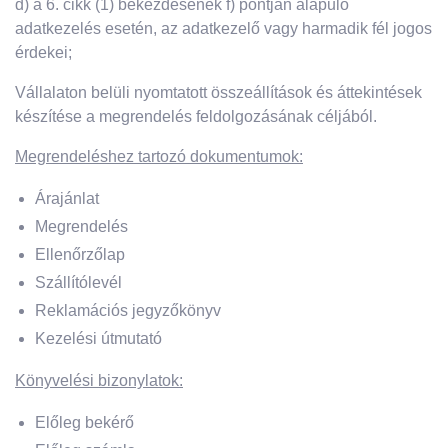
d) a 6. cikk (1) bekezdésének f) pontján alapuló
adatkezelés esetén, az adatkezelő vagy harmadik fél jogos
érdekei;
Vállalaton belüli nyomtatott összeállítások és áttekintések
készítése a megrendelés feldolgozásának céljából.
Megrendeléshez tartozó dokumentumok:
Árajánlat
Megrendelés
Ellenőrzőlap
Szállítólevél
Reklamációs jegyzőkönyv
Kezelési útmutató
Könyvelési bizonylatok:
Előleg bekérő