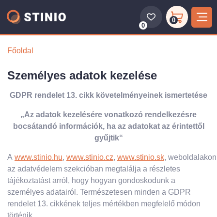
0
0
Főoldal
Személyes adatok kezelése
GDPR rendelet 13. cikk követelményeinek ismertetése
„Az adatok kezelésére vonatkozó rendelkezésre
bocsátandó információk, ha az adatokat az érintettől
gyűjtik“
A
www.stinio.hu
,
www.stinio.cz
,
www.stinio.sk
, weboldalakon
az adatvédelem szekcióban megtalálja a részletes
tájékoztatást arról, hogy hogyan gondoskodunk a
személyes adatairól. Természetesen minden a GDPR
rendelet 13. cikkének teljes mértékben megfelelő módon
történik.