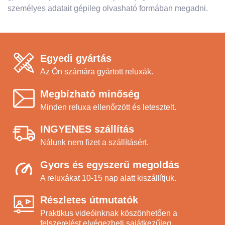
személyes adatait gépileg olvasható formában megadni.
Egyedi gyártás
Az Ön számára gyártott reluxák.
Megbízható minőség
Minden reluxa ellenőrzött és letesztelt.
INGYENES szállítás
Nálunk nem fizet a szállításért.
Gyors és egyszerű megoldás
A reluxákat 10-15 nap alatt kiszállítjuk.
Részletes útmutatók
Praktikus videóinknak köszönhetően a
felszerelést elvégezheti sajátkezűleg.