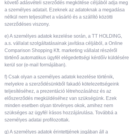
követő adásvételi szerződés megkötése céljából adja meg
a személyes adatait. Ezeknek az adatoknak a megadása
nélkül nem teljesülhet a vásárló és a szállító közötti
szerződéses viszony.
e) A személyes adatok kezelése során, a TT HOLDING,
a.s. vállalat szolgáltatásainak javítása céljából, a Online
Comparison Shopping Kft. marketing vállalat részéről
történő automatikus ügyfél elégedettségi kérdőív küldésére
kerül sor (e-mail formájában).
f) Csak olyan a személyes adatok kezelése történik,
melyekre a szerződésünkből fakadó kötelezettségeink
teljesítéséhez, a prezentáció létrehozásához és az
előszerződés megküldéséhez van szükségünk. Ezek
minden esetben olyan törvényes okok, amihez nem
szükséges az ügyfél írásos hozzájárulása. Továbbá a
személyes adatai profilozottak.
g) A személyes adatok érintettjének jogában áll a