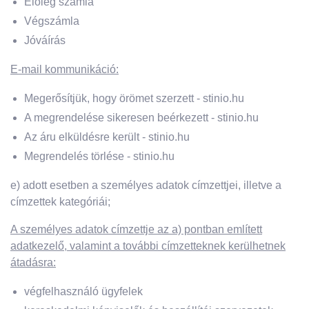
Előleg számla
Végszámla
Jóváírás
E-mail kommunikáció:
Megerősítjük, hogy örömet szerzett - stinio.hu
A megrendelése sikeresen beérkezett - stinio.hu
Az áru elküldésre került - stinio.hu
Megrendelés törlése - stinio.hu
e) adott esetben a személyes adatok címzettjei, illetve a
címzettek kategóriái;
A személyes adatok címzettje az a) pontban említett
adatkezelő, valamint a további címzetteknek kerülhetnek
átadásra:
végfelhasználó ügyfelek