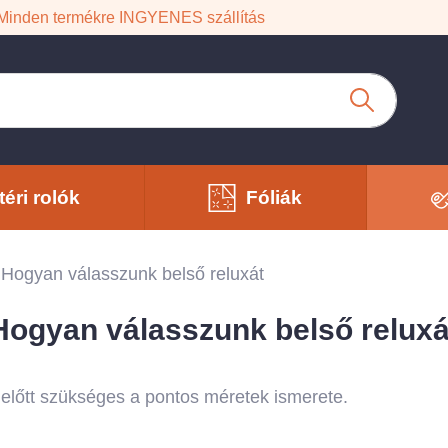
Minden termékre INGYENES szállítás
téri rolók
Fóliák
Hogyan válasszunk belső reluxát
Hogyan válasszunk belső reluxá
előtt szükséges a pontos méretek ismerete.