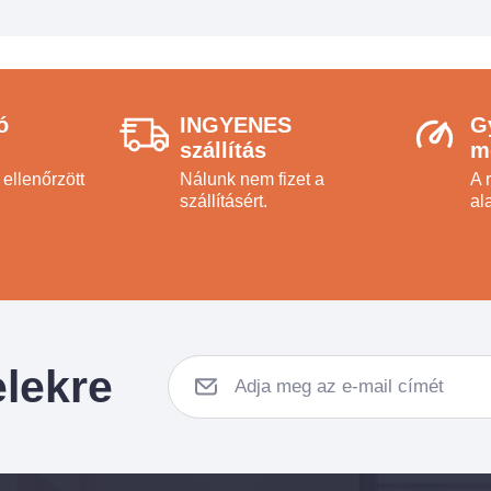
ó
INGYENES
G
szállítás
m
ellenőrzött
Nálunk nem fizet a
A 
szállításért.
ala
elekre