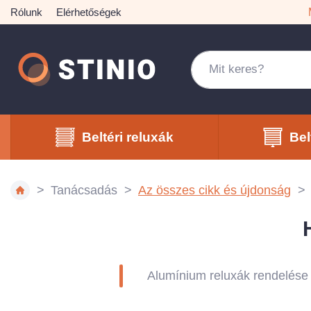
Rólunk
Elérhetőségek
Beltéri reluxák
Bel
Tanácsadás
Az összes cikk és újdonság
Alumínium reluxák rendelése 