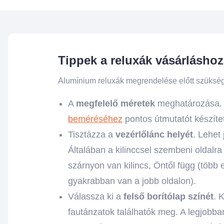
Tippek a reluxák vásárláshoz
Alumínium reluxák megrendelése előtt szüksé
A
megfelelő méretek
meghatározása.
beméréséhez
pontos útmutatót készíte
Tisztázza a
vezérlőlánc helyét
. Lehet
Általában a kilinccsel szembeni oldalra
szárnyon van kilincs, Öntől függ (több
gyakrabban van a jobb oldalon).
Válassza ki a
felső borítólap színét
. 
fautánzatok találhatók meg. A legjobban