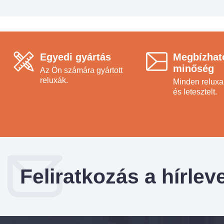
Egyedi gyártás
Megbízhat
minőség
Az Ön számára gyártott
reluxák.
Minden reluxa 
és letesztelt.
Feliratkozás a hírlev