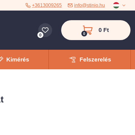
+3613009265
info@stinio.hu
0 Ft
0
0
Kimérés
Felszerelés
t