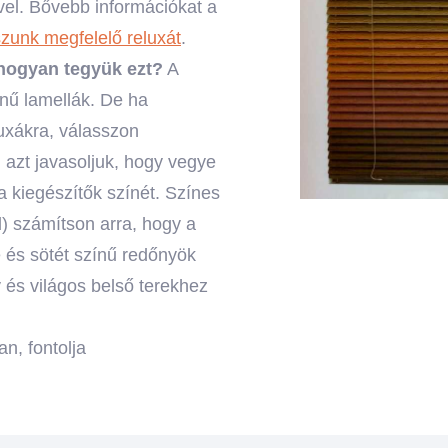
vel. Bővebb információkat a
zunk megfelelő reluxát
.
ogyan tegyük ezt?
A
ínű lamellák. De ha
luxákra, válasszon
 azt javasoljuk, hogy vegye
 a kiegészítők színét. Színes
d) számítson arra, hogy a
e és sötét színű redőnyök
y és világos belső terekhez
n, fontolja