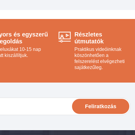
yors és egyszerű
Részletes
egoldás
útmutatók
reluxákat 10-15 nap
Praktikus videóinknak
tt kiszállítjuk.
köszönhetően a
felszerelést elvégezheti
sajátkezűleg.
Feliratkozás