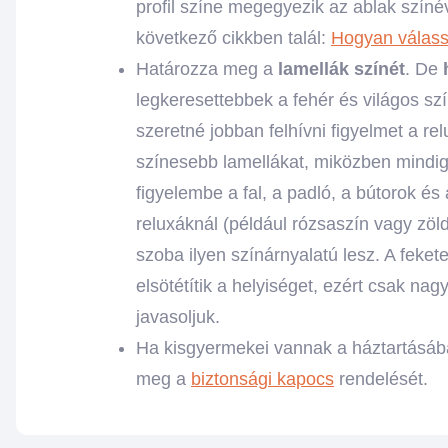
profil színe megegyezik az ablak színé
következő cikkben talál:
Hogyan válass
Határozza meg a
lamellák színét
. De
h
legkeresettebbek a fehér és világos sz
szeretné jobban felhívni figyelmet a re
színesebb lamellákat, miközben mindig
figyelembe a fal, a padló, a bútorok és
reluxáknál (például rózsaszín vagy zöl
szoba ilyen színárnyalatú lesz. A feket
elsötétítik a helyiséget, ezért csak nag
javasoljuk.
Ha kisgyermekei vannak a háztartásába
meg a
biztonsági kapocs
rendelését.