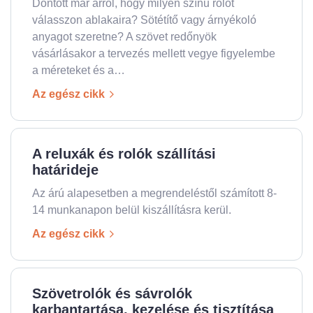
Döntött már arról, hogy milyen színű rolót
válasszon ablakaira? Sötétítő vagy árnyékoló
anyagot szeretne? A szövet redőnyök
vásárlásakor a tervezés mellett vegye figyelembe
a méreteket és a…
Az egész cikk
A reluxák és rolók szállítási
határideje
Az árú alapesetben a megrendeléstől számított 8-
14 munkanapon belül kiszállításra kerül.
Az egész cikk
Szövetrolók és sávrolók
karbantartása, kezelése és tisztítása