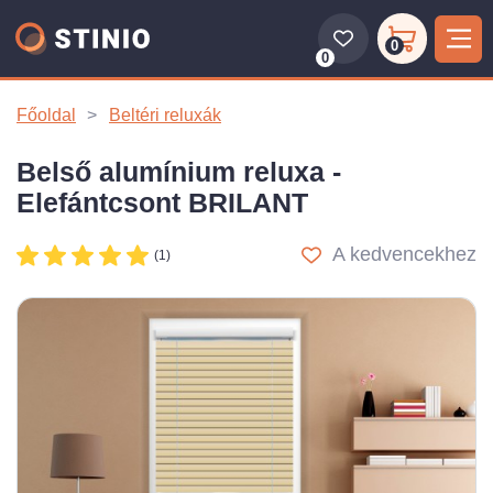
0
0
Főoldal
Beltéri reluxák
Belső alumínium reluxa -
Elefántcsont BRILANT
A kedvencekhez
(1)