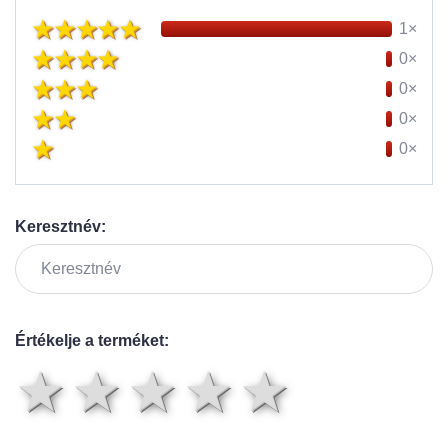
1×
0×
0×
0×
0×
Keresztnév:
Értékelje a terméket:
1 csillag
2 csillag
3 csillag
4 csilla
5 csil