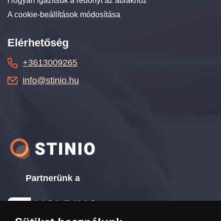
Hogyan igazítsuk a redőnyt az ablakhoz
A cookie-beállítások módosítása
Elérhetőség
+3613009265
info@stinio.hu
Partnerünk a