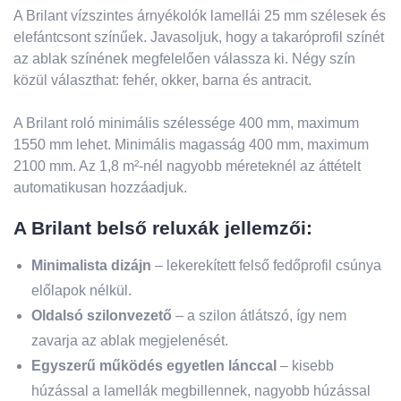
A Brilant vízszintes árnyékolók lamellái 25 mm szélesek és
elefántcsont színűek. Javasoljuk, hogy a takaróprofil színét
az ablak színének megfelelően válassza ki. Négy szín
közül választhat: fehér, okker, barna és antracit.
A Brilant roló minimális szélessége 400 mm, maximum
1550 mm lehet. Minimális magasság 400 mm, maximum
2100 mm. Az 1,8 m²-nél nagyobb méreteknél az áttételt
automatikusan hozzáadjuk.
A Brilant belső reluxák jellemzői:
Minimalista dizájn
– lekerekített felső fedőprofil csúnya
előlapok nélkül.
Oldalsó szilonvezető
– a szilon átlátszó, így nem
zavarja az ablak megjelenését.
Egyszerű működés egyetlen lánccal
– kisebb
húzással a lamellák megbillennek, nagyobb húzással