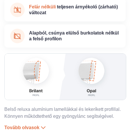
Felár nélküli
teljesen árnyékoló (zárható)
változat
Alapból, csúnya elülső burkolatok nélkül
a felső profilon
Belső reluxa alumínium lamellákkal és lekeríkett profillal.
Könnyen működtethető egy gyöngylánc segítségével.
Tovább olvasok