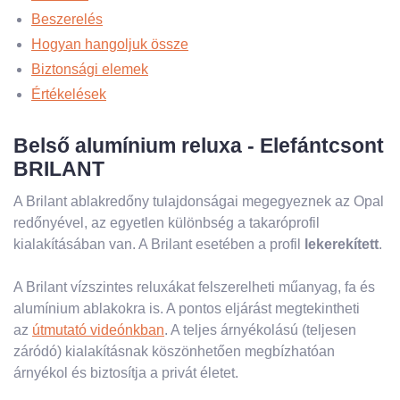
Beszerelés
Hogyan hangoljuk össze
Biztonsági elemek
Értékelések
Belső alumínium reluxa - Elefántcsont
BRILANT
A Brilant ablakredőny tulajdonságai megegyeznek az Opal
redőnyével, az egyetlen különbség a takaróprofil
kialakításában van. A Brilant esetében a profil
lekerekített
.
A Brilant vízszintes reluxákat felszerelheti műanyag, fa és
alumínium ablakokra is. A pontos eljárást megtekintheti
az
útmutató videónkban
. A teljes árnyékolású (teljesen
záródó) kialakításnak köszönhetően megbízhatóan
árnyékol és biztosítja a privát életet.