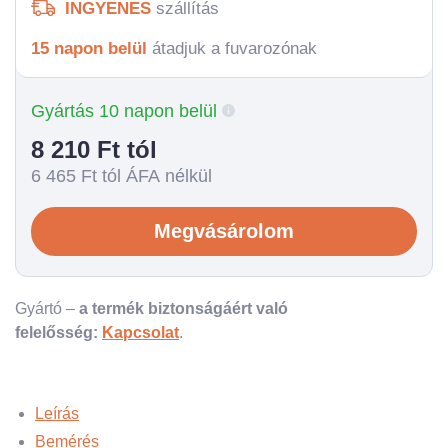
INGYENES
szállítás
15 napon belül
átadjuk a fuvarozónak
Gyártás 10 napon belül
8 210
Ft tól
6 465
Ft tól ÁFA nélkül
Megvásárolom
Gyártó –
a termék biztonságáért való
felelősség:
Kapcsolat
.
Leírás
Bemérés