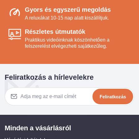
Gyors és egyszerű megoldás
A reluxákat 10-15 nap alatt kiszállítjuk.
Részletes útmutatók
Praktikus videóinknak köszönhetően a
felszerelést elvégezheti sajátkezűleg.
Feliratkozás a hírlevelekre
Feliratkozás
Minden a vásárlásról