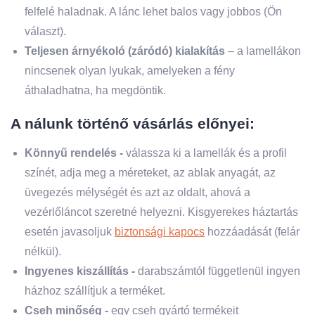
felfelé haladnak. A lánc lehet balos vagy jobbos (Ön
választ).
Teljesen árnyékoló (záródó) kialakítás
– a lamellákon
nincsenek olyan lyukak, amelyeken a fény
áthaladhatna, ha megdöntik.
A nálunk történő vásárlás előnyei:
Könnyű rendelés -
válassza ki a lamellák és a profil
színét, adja meg a méreteket, az ablak anyagát, az
üvegezés mélységét és azt az oldalt, ahová a
vezérlőláncot szeretné helyezni. Kisgyerekes háztartás
esetén javasoljuk
biztonsági kapocs
hozzáadását (felár
nélkül).
Ingyenes kiszállítás -
darabszámtól függetlenül ingyen
házhoz szállítjuk a terméket.
Cseh minőség -
egy cseh gyártó termékeit