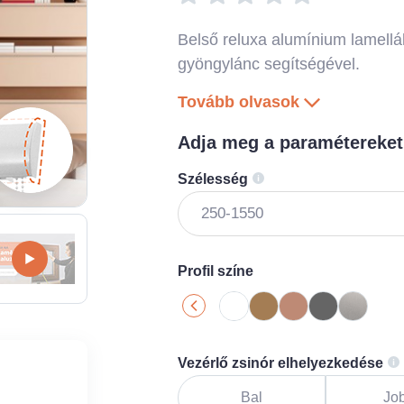
Belső reluxa alumínium lamellák
gyöngylánc segítségével.
Tovább olvasok
Adja meg a paramétereket
Szélesség
Profil színe
Vezérlő zsinór elhelyezkedése
Bal
Jo