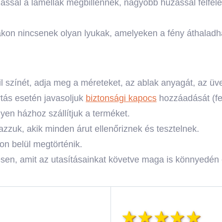
ással a lamellák megbillennek, nagyobb húzással felfelé
ákon nincsenek olyan lyukak, amelyeken a fény áthaladh
fil színét, adja meg a méreteket, az ablak anyagát, az ü
rtás esetén javasoljuk
biztonsági kapocs
hozzáadását (fel
yen házhoz szállítjuk a terméket.
zzuk, akik minden árut ellenőriznek és tesztelnek.
on belül megtörténik.
ésen, amit az utasításainkat követve maga is könnyedén