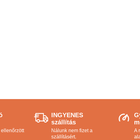
ó
INGYENES
G
szállítás
m
ellenőrzött
Nálunk nem fizet a
A 
szállításért.
ala