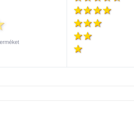
terméket
lag
illag