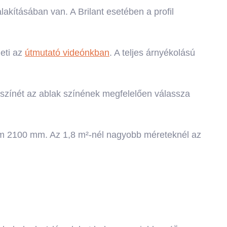
akításában van. A Brilant esetében a profil
heti az
útmutató videónkban
. A teljes árnyékolású
l színét az ablak színének megfelelően válassza
m 2100 mm. Az 1,8 m²-nél nagyobb méreteknél az