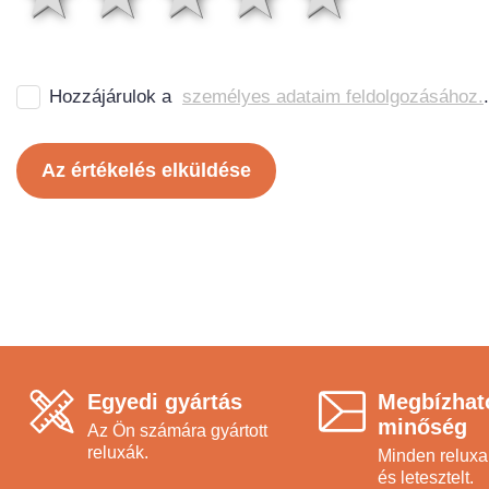
Hozzájárulok a
személyes adataim feldolgozásához.
.
Az értékelés elküldése
Egyedi gyártás
Megbízhat
minőség
Az Ön számára gyártott
reluxák.
Minden reluxa 
és letesztelt.