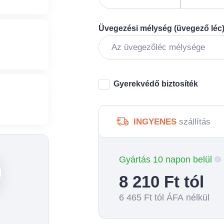
Üvegezési mélység (üvegező léc
Gyerekvédő biztosíték
INGYENES
szállítás
Gyártás 10 napon belül
8 210
Ft tól
6 465
Ft tól ÁFA nélkül