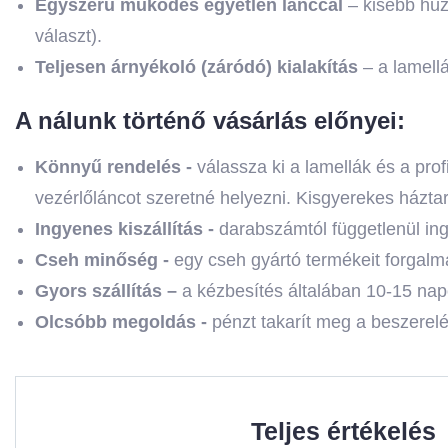
Egyszerű működés egyetlen lánccal
– kisebb húz
választ).
Teljesen árnyékoló (záródó) kialakítás
– a lamell
A nálunk történő vásárlás előnyei:
Könnyű rendelés -
válassza ki a lamellák és a pro
vezérlőláncot szeretné helyezni. Kisgyerekes házta
Ingyenes kiszállítás -
darabszámtól függetlenül ing
Cseh minőség -
egy cseh gyártó termékeit forgalma
Gyors szállítás –
a kézbesítés általában 10-15 nap
Olcsóbb megoldás -
pénzt takarít meg a beszerel
Teljes értékelés