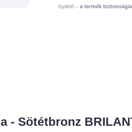
Gyártó –
a termék biztonságáé
xa - Sötétbronz BRILAN