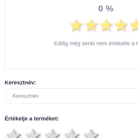
0 %
Eddig még senki nem értékelte a 
Keresztnév:
Értékelje a terméket:
1 csillag
2 csillag
3 csillag
4 csil
5 cs