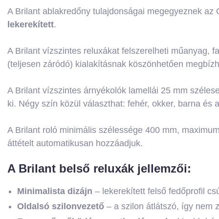
A Brilant ablakredőny tulajdonságai megegyeznek az Op
lekerekített
.
A Brilant vízszintes reluxákat felszerelheti műanyag, 
(teljesen záródó) kialakításnak köszönhetően megbízhat
A Brilant vízszintes árnyékolók lamellái 25 mm széles
ki. Négy szín közül választhat: fehér, okker, barna és a
A Brilant roló minimális szélessége 400 mm, maxim
áttételt automatikusan hozzáadjuk.
A Brilant belső reluxák jellemzői:
Minimalista dizájn
– lekerekített felső fedőprofil c
Oldalsó szilonvezető
– a szilon átlátszó, így nem 