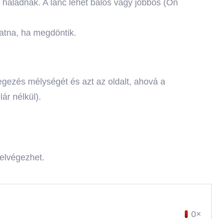
 haladnak. A lánc lehet balos vagy jobbos (Ön
atna, ha megdöntik.
vegezés mélységét és azt az oldalt, ahová a
ár nélkül).
 elvégezhet.
0×