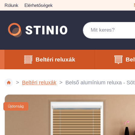
Rólunk
Elérhetőségek
Beltéri reluxák
Bel
Beltéri reluxák
Belső alumínium reluxa - S
Újdonság