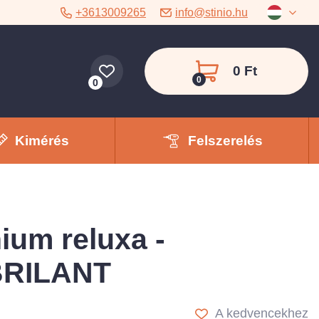
+3613009265
info@stinio.hu
0 Ft
0
0
Kimérés
Felszerelés
ium reluxa -
BRILANT
A kedvencekhez