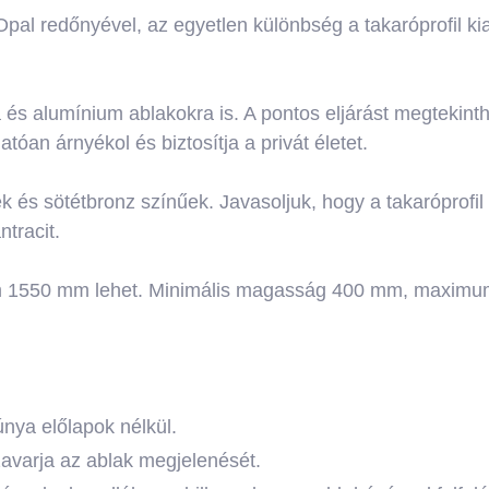
al redőnyével, az egyetlen különbség a takaróprofil kial
fa és alumínium ablakokra is. A pontos eljárást megtekint
óan árnyékol és biztosítja a privát életet.
ek és sötétbronz színűek. Javasoljuk, hogy a takaróprofi
ntracit.
um 1550 mm lehet. Minimális magasság 400 mm, maximu
súnya előlapok nélkül.
zavarja az ablak megjelenését.