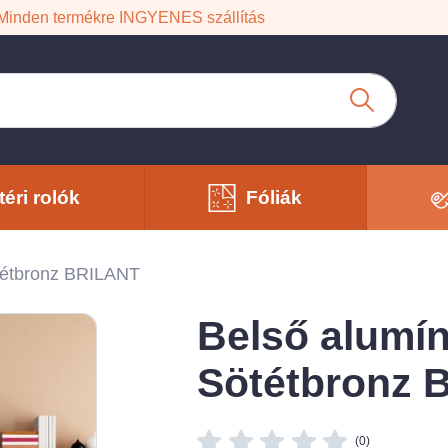
Minden termékre INGYENES szállítás
téri rolók
Fóliák
ötétbronz BRILANT
Belső alumín
Sötétbronz 
(0)