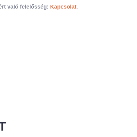
rt való felelősség:
Kapcsolat
.
T