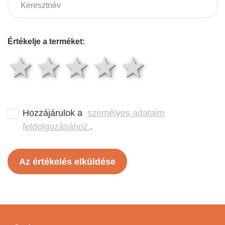
Értékelje a terméket:
1 csillag
2 csillag
3 csillag
4 csilla
5 csil
Hozzájárulok a
személyes adataim
feldolgozásához.
.
Az értékelés elküldése