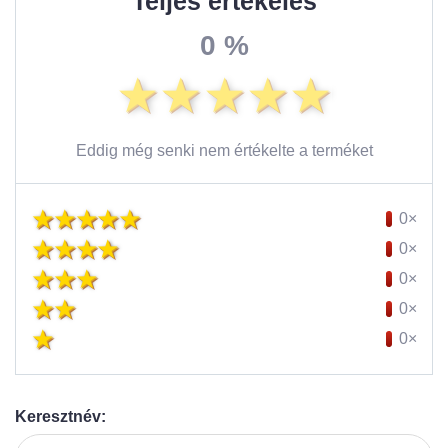
Teljes értékelés
0 %
Eddig még senki nem értékelte a terméket
0×
0×
0×
0×
0×
Keresztnév: