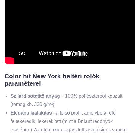
Color hit New York beltéri rolók
paraméterei:
Szilárd sötétítő anyag
– 100% poliészterből készült
(tömeg kb. 330 g/m²).
Elegáns kialakítás
- a felső profil, amelybe a roló
feltekeredik, lekerekített (mint a Brilant redőnyök
esetében). Az oldalakon ragasztott vezetősínek vannak