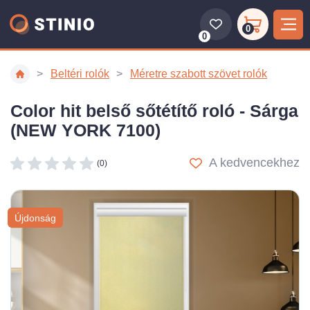
0
0
Beltéri rolók
Méretre szabott szövet rolók
Color hit belső sőtétítő roló - Sárga
(NEW YORK 7100)
A kedvencekhez
(0)
Újdonság