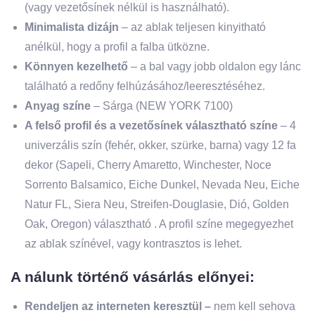
(vagy vezetősínek nélkül is használható).
Minimalista dizájn
– az ablak teljesen kinyitható
anélkül, hogy a profil a falba ütközne.
Könnyen kezelhető
– a bal vagy jobb oldalon egy lánc
található a redőny felhúzásához/leeresztéséhez.
Anyag színe
– Sárga (NEW YORK 7100)
A felső profil és a vezetősínek választható színe
– 4
univerzális szín (fehér, okker, szürke, barna) vagy 12 fa
dekor (Sapeli, Cherry Amaretto, Winchester, Noce
Sorrento Balsamico, Eiche Dunkel, Nevada Neu, Eiche
Natur FL, Siera Neu, Streifen-Douglasie, Dió, Golden
Oak, Oregon) választható . A profil színe megegyezhet
az ablak színével, vagy kontrasztos is lehet.
A nálunk történő vásárlás előnyei:
Rendeljen az interneten keresztül –
nem kell sehova