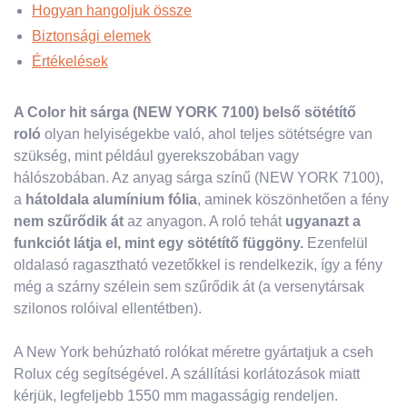
Hogyan hangoljuk össze
Biztonsági elemek
Értékelések
A Color hit sárga (NEW YORK 7100) belső sötétítő
roló
olyan helyiségekbe való, ahol teljes sötétségre van
szükség, mint például gyerekszobában vagy
hálószobában. Az anyag sárga színű (NEW YORK 7100),
a
hátoldala alumínium fólia
, aminek köszönhetően a fény
nem szűrődik át
az anyagon. A roló tehát
ugyanazt a
funkciót látja el, mint egy sötétítő függöny.
Ezenfelül
oldalasó ragasztható vezetőkkel is rendelkezik, így a fény
még a szárny szélein sem szűrődik át (a versenytársak
szilonos rolóival ellentétben).
A New York behúzható rolókat méretre gyártatjuk a cseh
Rolux cég segítségével. A szállítási korlátozások miatt
kérjük, legfeljebb 1550 mm magasságig rendeljen.