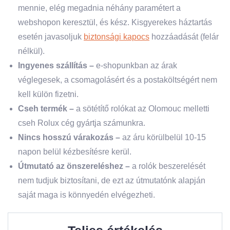
mennie, elég megadnia néhány paramétert a
webshopon keresztül, és kész. Kisgyerekes háztartás
esetén javasoljuk
biztonsági kapocs
hozzáadását (felár
nélkül).
Ingyenes szállítás
–
e-shopunkban az árak
véglegesek, a csomagolásért és a postaköltségért nem
kell külön fizetni.
Cseh termék –
a sötétítő rolókat az Olomouc melletti
cseh Rolux cég gyártja számunkra.
Nincs hosszú várakozás –
az áru körülbelül 10-15
napon belül kézbesítésre kerül.
Útmutató az önszereléshez
–
a rolók beszerelését
nem tudjuk biztosítani, de ezt az útmutatónk alapján
saját maga is könnyedén elvégezheti.