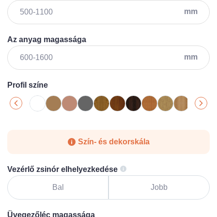
mm
Az anyag magassága
mm
Profil színe
Szín- és dekorskála
Vezérlő zsinór elhelyezkedése
Bal
Jobb
Üvegezőléc magassága