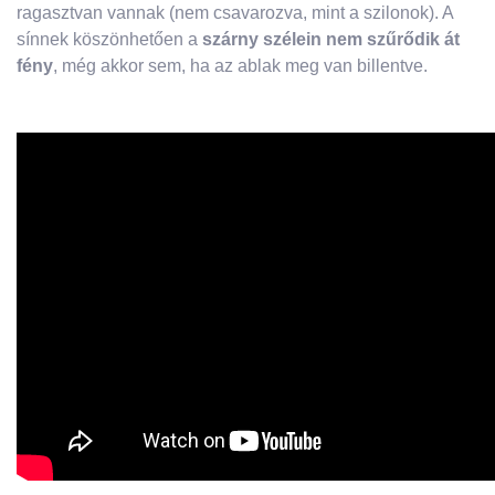
ragasztvan vannak (nem csavarozva, mint a szilonok). A
sínnek köszönhetően a
szárny szélein nem szűrődik át
fény
, még akkor sem, ha az ablak meg van billentve.