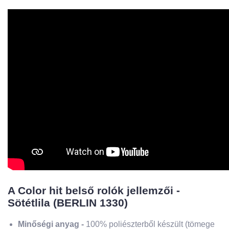
A Color hit belső rolók jellemzői -
Sötétlila (BERLIN 1330)
Minőségi anyag -
100% poliészterből készült (tömege