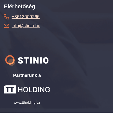
Elérhetőség
+3613009265
info@stinio.hu
Partnerünk a
www.ttholding.cz