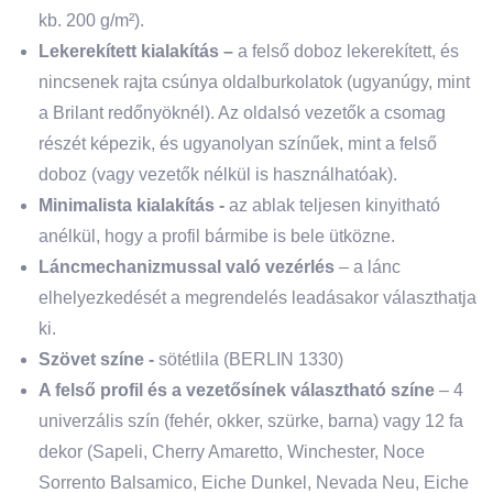
kb. 200 g/m²).
Lekerekített kialakítás –
a felső doboz lekerekített, és
nincsenek rajta csúnya oldalburkolatok (ugyanúgy, mint
a Brilant redőnyöknél). Az oldalsó vezetők a csomag
részét képezik, és ugyanolyan színűek, mint a felső
doboz (vagy vezetők nélkül is használhatóak).
Minimalista kialakítás -
az ablak teljesen kinyitható
anélkül, hogy a profil bármibe is bele ütközne.
Láncmechanizmussal való vezérlés
– a lánc
elhelyezkedését a megrendelés leadásakor választhatja
ki.
Szövet színe -
sötétlila (BERLIN 1330)
A felső profil és a vezetősínek választható színe
– 4
univerzális szín (fehér, okker, szürke, barna) vagy 12 fa
dekor (Sapeli, Cherry Amaretto, Winchester, Noce
Sorrento Balsamico, Eiche Dunkel, Nevada Neu, Eiche