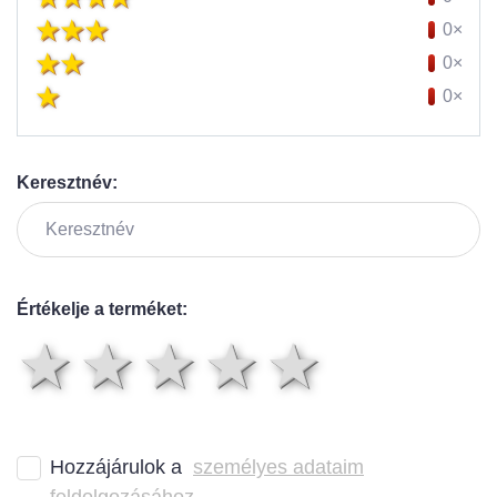
0×
0×
0×
Keresztnév:
Értékelje a terméket:
1 csillag
2 csillag
3 csillag
4 csilla
5 csil
Hozzájárulok a
személyes adataim