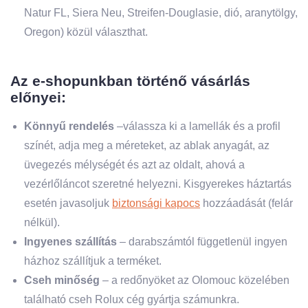
Natur FL, Siera Neu, Streifen-Douglasie, dió, aranytölgy,
Oregon) közül választhat.
Az e-shopunkban történő vásárlás
előnyei:
Könnyű rendelés
–válassza ki a lamellák és a profil
színét, adja meg a méreteket, az ablak anyagát, az
üvegezés mélységét és azt az oldalt, ahová a
vezérlőláncot szeretné helyezni. Kisgyerekes háztartás
esetén javasoljuk
biztonsági kapocs
hozzáadását (felár
nélkül).
Ingyenes szállítás
– darabszámtól függetlenül ingyen
házhoz szállítjuk a terméket.
Cseh minőség
– a redőnyöket az Olomouc közelében
található cseh Rolux cég gyártja számunkra.