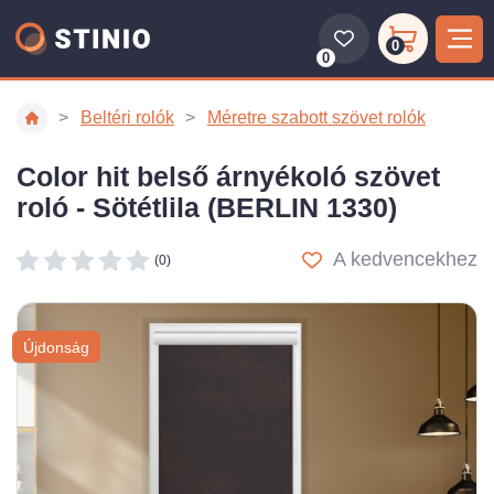
0
0
Beltéri rolók
Méretre szabott szövet rolók
Color hit belső árnyékoló szövet
roló - Sötétlila (BERLIN 1330)
A kedvencekhez
(0)
Újdonság