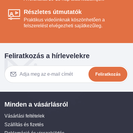
Részletes útmutatók
Praktikus videóinknak köszönhetően a
felszerelést elvégezheti sajátkezűleg.
Feliratkozás a hírlevelekre
Feliratkozás
Minden a vásárlásról
Vásárlási feltételek
Szállítás és fizetés