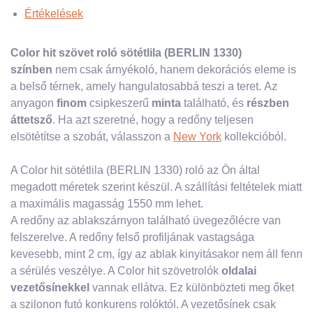
Értékelések
Color hit szövet roló sötétlila (BERLIN 1330)
színben
nem csak árnyékoló, hanem dekorációs eleme is
a belső térnek, amely hangulatosabbá teszi a teret. Az
anyagon
finom
csipkeszerű
minta
található, és
részben
áttetsző
. Ha azt szeretné, hogy a redőny teljesen
elsötétítse a szobát, válasszon a
New York
kollekcióból.
A Color hit sötétlila (BERLIN 1330) roló az Ön által
megadott méretek szerint készül. A szállítási feltételek miatt
a maximális magasság 1550 mm lehet.
A redőny az ablakszárnyon található üvegezőlécre van
felszerelve. A redőny felső profiljának vastagsága
kevesebb, mint 2 cm, így az ablak kinyitásakor nem áll fenn
a sérülés veszélye. A Color hit szövetrolók
oldalai
vezetősínekkel
vannak ellátva. Ez különbözteti meg őket
a szilonon futó konkurens rolóktól. A vezetősínek csak