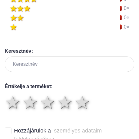
0×
0×
0×
Keresztnév:
Értékelje a terméket:
1 csillag
2 csillag
3 csillag
4 csilla
5 csil
Hozzájárulok a
személyes adataim