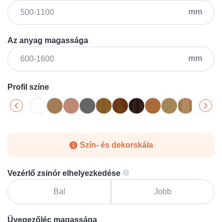
mm
Az anyag magassága
mm
Profil színe
Szín- és dekorskála
Vezérlő zsinór elhelyezkedése
Bal
Jobb
Üvegezőléc magassága