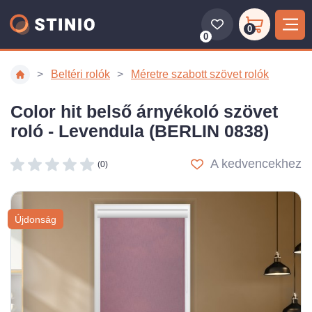
0
0
Beltéri rolók
Méretre szabott szövet rolók
Color hit belső árnyékoló szövet
roló - Levendula (BERLIN 0838)
A kedvencekhez
(0)
Újdonság