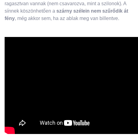
ragasztvan vannak (nem csavarozva, mint a szilonok). A
sínnek köszönhetően a
szárny szélein nem szűrődik át
fény
, még akkor sem, ha az ablak meg van billentve.