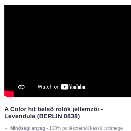
A Color hit belső rolók jellemzői -
Levendula (BERLIN 0838)
Minőségi anyag -
100% poliészterből készült (tömege