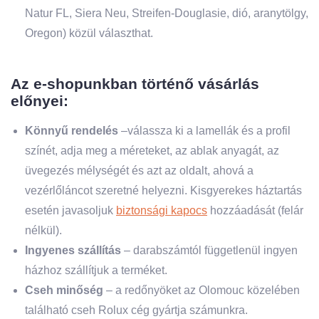
Natur FL, Siera Neu, Streifen-Douglasie, dió, aranytölgy,
Oregon) közül választhat.
Az e-shopunkban történő vásárlás
előnyei:
Könnyű rendelés
–válassza ki a lamellák és a profil
színét, adja meg a méreteket, az ablak anyagát, az
üvegezés mélységét és azt az oldalt, ahová a
vezérlőláncot szeretné helyezni. Kisgyerekes háztartás
esetén javasoljuk
biztonsági kapocs
hozzáadását (felár
nélkül).
Ingyenes szállítás
– darabszámtól függetlenül ingyen
házhoz szállítjuk a terméket.
Cseh minőség
– a redőnyöket az Olomouc közelében
található cseh Rolux cég gyártja számunkra.