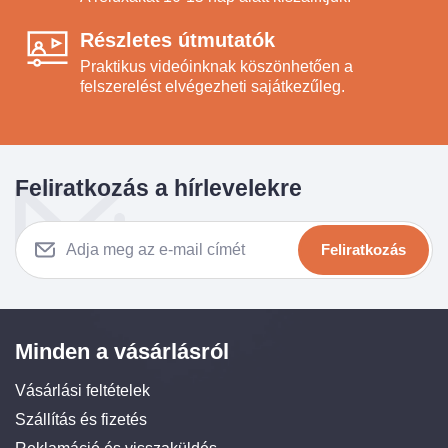
Részletes útmutatók
Praktikus videóinknak köszönhetően a
felszerelést elvégezheti sajátkezűleg.
Feliratkozás a hírlevelekre
Feliratkozás
Minden a vásárlásról
Vásárlási feltételek
Szállítás és fizetés