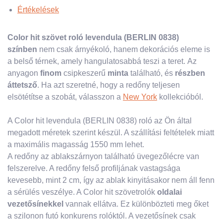
Értékelések
Color hit szövet roló levendula (BERLIN 0838)
színben
nem csak árnyékoló, hanem dekorációs eleme is
a belső térnek, amely hangulatosabbá teszi a teret. Az
anyagon
finom
csipkeszerű
minta
található, és
részben
áttetsző
. Ha azt szeretné, hogy a redőny teljesen
elsötétítse a szobát, válasszon a
New York
kollekcióból.
A Color hit levendula (BERLIN 0838) roló az Ön által
megadott méretek szerint készül. A szállítási feltételek miatt
a maximális magasság 1550 mm lehet.
A redőny az ablakszárnyon található üvegezőlécre van
felszerelve. A redőny felső profiljának vastagsága
kevesebb, mint 2 cm, így az ablak kinyitásakor nem áll fenn
a sérülés veszélye. A Color hit szövetrolók
oldalai
vezetősínekkel
vannak ellátva. Ez különbözteti meg őket
a szilonon futó konkurens rolóktól. A vezetősínek csak