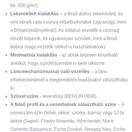
kb. 200 g/m²).
Lekerekített kialakítás –
a felső doboz lekerekített, és
nincsenek rajta csúnya oldalburkolatok (ugyanúgy, mint
a Brilant redőnyöknél). Az oldalsó vezetők a csomag
részét képezik, és ugyanolyan színűek, mint a felső
doboz (vagy vezetők nélkül is használhatóak).
Minimalista kialakítás -
az ablak teljesen kinyitható
anélkül, hogy a profil bármibe is bele ütközne.
Láncmechanizmussal való vezérlés
– a lánc
elhelyezkedését a megrendelés leadásakor választhatja
ki.
Szövet színe -
levendula (BERLIN 0838)
A felső profil és a vezetősínek választható színe
– 4
univerzális szín (fehér, okker, szürke, barna) vagy 12 fa
dekor (Sapeli, Cherry Amaretto, Winchester, Noce
Sorrento Balsamico, Eiche Dunkel, Nevada Neu, Eiche