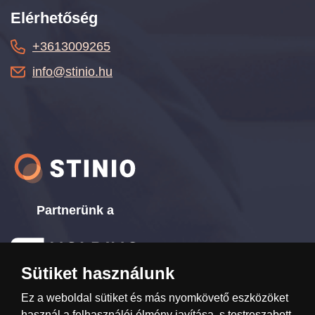
Elérhetőség
+3613009265
info@stinio.hu
Partnerünk a
Sütiket használunk
www.ttholding.cz
Ez a weboldal sütiket és más nyomkövető eszközöket
használ a felhasználói élmény javítása, s testreszabott