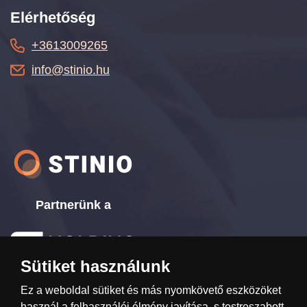
Elérhetőség
+3613009265
info@stinio.hu
Partnerünk a
Sütiket használunk
www.ttholding.cz
Ez a weboldal sütiket és más nyomkövető eszközöket
használ a felhasználói élmény javítása, s testreszabott