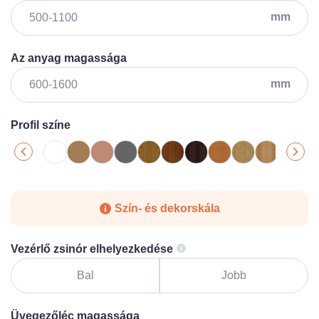
mm
Az anyag magassága
mm
Profil színe
Szín- és dekorskála
Vezérlő zsinór elhelyezkedése
Bal
Jobb
Üvegezőléc magassága