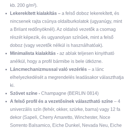
kb. 200 g/m²).
Lekerekített kialakítás –
a felső doboz lekerekített, és
nincsenek rajta csúnya oldalburkolatok (ugyanúgy, mint
a Brilant redőnyöknél). Az oldalsó vezetők a csomag
részét képezik, és ugyanolyan színűek, mint a felső
doboz (vagy vezetők nélkül is használhatóak).
Minimalista kialakítás -
az ablak teljesen kinyitható
anélkül, hogy a profil bármibe is bele ütközne.
Láncmechanizmussal való vezérlés
– a lánc
elhelyezkedését a megrendelés leadásakor választhatja
ki.
Szövet színe -
Champagne (BERLIN 0814)
A felső profil és a vezetősínek választható színe
– 4
univerzális szín (fehér, okker, szürke, barna) vagy 12 fa
dekor (Sapeli, Cherry Amaretto, Winchester, Noce
Sorrento Balsamico, Eiche Dunkel, Nevada Neu, Eiche