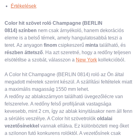
Értékelések
Color hit szövet roló Champagne (BERLIN
0814) színben
nem csak árnyékoló, hanem dekorációs
eleme is a belső térnek, amely hangulatosabbá teszi a
teret. Az anyagon
finom
csipkeszerű
minta
található, és
részben áttetsző
. Ha azt szeretné, hogy a redőny teljesen
elsötétítse a szobát, válasszon a
New York
kollekcióból.
A Color hit Champagne (BERLIN 0814) roló az Ön által
megadott méretek szerint készül. A szállítási feltételek miatt
a maximális magasság 1550 mm lehet.
A redőny az ablakszárnyon található üvegezőlécre van
felszerelve. A redőny felső profiljának vastagsága
kevesebb, mint 2 cm, így az ablak kinyitásakor nem áll fenn
a sérülés veszélye. A Color hit szövetrolók
oldalai
vezetősínekkel
vannak ellátva. Ez különbözteti meg őket
a szilonon futó konkurens rolóktól. A vezetősínek csak