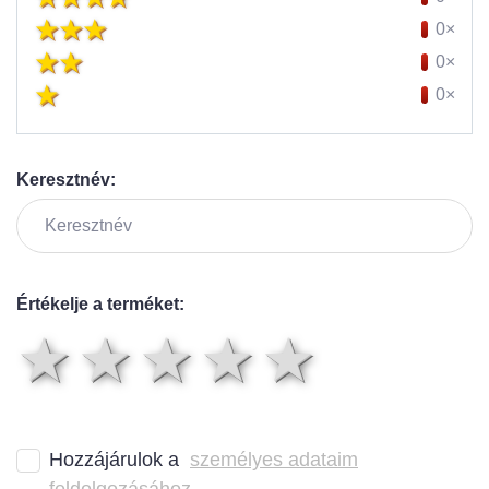
0×
0×
0×
Keresztnév:
Értékelje a terméket:
1 csillag
2 csillag
3 csillag
4 csilla
5 csil
Hozzájárulok a
személyes adataim