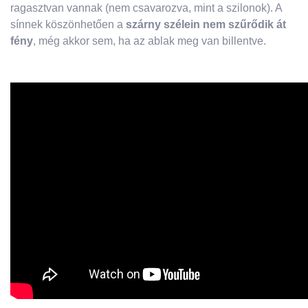
ragasztvan vannak (nem csavarozva, mint a szilonok). A
sínnek köszönhetően a
szárny szélein nem szűrődik át
fény
, még akkor sem, ha az ablak meg van billentve.