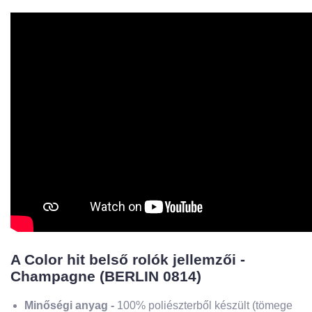
A Color hit belső rolók jellemzői -
Champagne (BERLIN 0814)
Minőségi anyag -
100% poliészterből készült (tömege