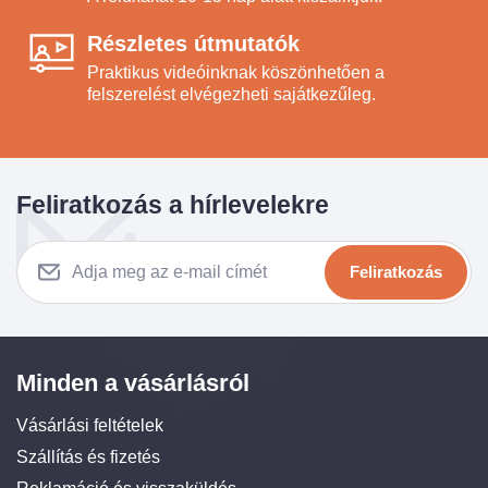
Részletes útmutatók
Praktikus videóinknak köszönhetően a
felszerelést elvégezheti sajátkezűleg.
Feliratkozás a hírlevelekre
Feliratkozás
Minden a vásárlásról
Vásárlási feltételek
Szállítás és fizetés