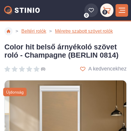
0
0
Beltéri rolók
Méretre szabott szövet rolók
Color hit belső árnyékoló szövet
roló - Champagne (BERLIN 0814)
A kedvencekhez
(0)
Újdonság