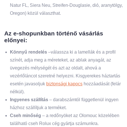
Natur FL, Siera Neu, Streifen-Douglasie, dió, aranytölgy,
Oregon) közül választhat.
Az e-shopunkban történő vásárlás
előnyei:
Könnyű rendelés
–válassza ki a lamellák és a profil
színét, adja meg a méreteket, az ablak anyagát, az
üvegezés mélységét és azt az oldalt, ahová a
vezérlőláncot szeretné helyezni. Kisgyerekes háztartás
esetén javasoljuk
biztonsági kapocs
hozzáadását (felár
nélkül).
Ingyenes szállítás
– darabszámtól függetlenül ingyen
házhoz szállítjuk a terméket.
Cseh minőség
– a redőnyöket az Olomouc közelében
található cseh Rolux cég gyártja számunkra.