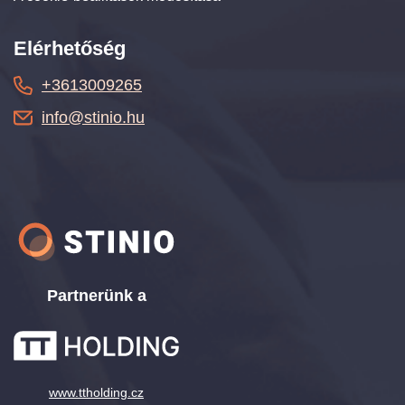
Elérhetőség
+3613009265
info@stinio.hu
Partnerünk a
www.ttholding.cz