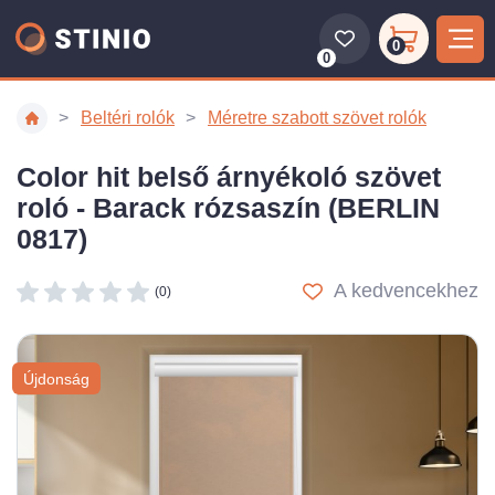
0
0
Beltéri rolók
Méretre szabott szövet rolók
Color hit belső árnyékoló szövet
roló - Barack rózsaszín (BERLIN
0817)
A kedvencekhez
(0)
Újdonság