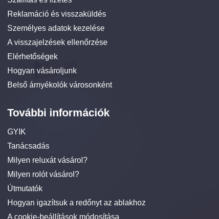
Reklamáció és visszaküldés
Személyes adatok kezelése
A visszajelzések ellenőrzése
Elérhetőségek
Hogyan vásároljunk
Belső árnyékolók városonként
További információk
GYIK
Tanácsadás
Milyen reluxát vásárol?
Milyen rolót vásárol?
Útmutatók
Hogyan igazítsuk a redőnyt az ablakhoz
A cookie-beállítások módosítása