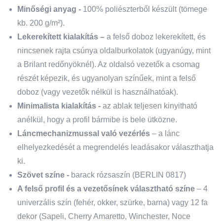
Minőségi anyag -
100% poliészterből készült (tömege
kb. 200 g/m²).
Lekerekített kialakítás –
a felső doboz lekerekített, és
nincsenek rajta csúnya oldalburkolatok (ugyanúgy, mint
a Brilant redőnyöknél). Az oldalsó vezetők a csomag
részét képezik, és ugyanolyan színűek, mint a felső
doboz (vagy vezetők nélkül is használhatóak).
Minimalista kialakítás -
az ablak teljesen kinyitható
anélkül, hogy a profil bármibe is bele ütközne.
Láncmechanizmussal való vezérlés
– a lánc
elhelyezkedését a megrendelés leadásakor választhatja
ki.
Szövet színe -
barack rózsaszín (BERLIN 0817)
A felső profil és a vezetősínek választható színe
– 4
univerzális szín (fehér, okker, szürke, barna) vagy 12 fa
dekor (Sapeli, Cherry Amaretto, Winchester, Noce