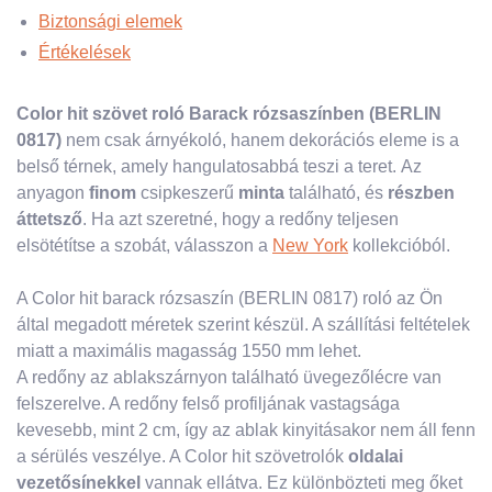
Biztonsági elemek
Értékelések
Color hit szövet roló Barack rózsaszínben (BERLIN
0817)
nem csak árnyékoló, hanem dekorációs eleme is a
belső térnek, amely hangulatosabbá teszi a teret. Az
anyagon
finom
csipkeszerű
minta
található, és
részben
áttetsző
. Ha azt szeretné, hogy a redőny teljesen
elsötétítse a szobát, válasszon a
New York
kollekcióból.
A Color hit barack rózsaszín (BERLIN 0817) roló az Ön
által megadott méretek szerint készül. A szállítási feltételek
miatt a maximális magasság 1550 mm lehet.
A redőny az ablakszárnyon található üvegezőlécre van
felszerelve. A redőny felső profiljának vastagsága
kevesebb, mint 2 cm, így az ablak kinyitásakor nem áll fenn
a sérülés veszélye. A Color hit szövetrolók
oldalai
vezetősínekkel
vannak ellátva. Ez különbözteti meg őket