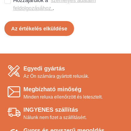
Hozzájárulok a
személyes adataim
feldolgozásához.
.
Az értékelés elküldése
Egyedi gyártás
Az Ön számára gyártott reluxák.
Megbízható minőség
Minden reluxa ellenőrzött és letesztelt.
INGYENES szállítás
Nálunk nem fizet a szállításért.
Gyors és egyszerű megoldás