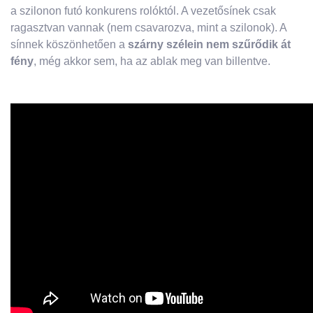
a szilonon futó konkurens rolóktól. A vezetősínek csak
ragasztvan vannak (nem csavarozva, mint a szilonok). A
sínnek köszönhetően a
szárny szélein nem szűrődik át
fény
, még akkor sem, ha az ablak meg van billentve.