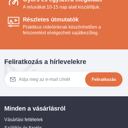
A reluxákat 10-15 nap alatt kiszállítjuk.
Részletes útmutatók
Praktikus videóinknak köszönhetően a
felszerelést elvégezheti sajátkezűleg.
Feliratkozás a hírlevelekre
Feliratkozás
Minden a vásárlásról
Vásárlási feltételek
Szállítás és fizetés