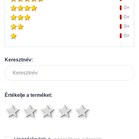
0×
0×
0×
0×
Keresztnév:
Értékelje a terméket:
1 csillag
2 csillag
3 csillag
4 csilla
5 csil