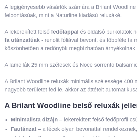
A legigényesebb vásárlók számára a Brilant Woodline v
felbontásúak, mint a Naturline kiadású reluxáké.
A lekerekített felső
fedőlappal
és oldalsó burkolatok n
fa utánzatúak
- renolit fóliával bevont, és többféle fa
köszönhetően a redőnyök megbízhatóan árnyékolnak és
A lamellák 25 mm szélesek és Noce sorrento balsamico
A Brilant Woodline reluxák minimális szélessége 4
nagyobb területet fed le, akkor az áttételt automatiku
A Brilant Woodline belső reluxák jell
Minimalista dizájn
– lekerekített felső fedőprofil c
Fautánzat
– a lécek olyan bevonattal rendelkeznek