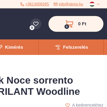
+3613009265
info@stinio.hu
0 Ft
0
0
Kimérés
Felszerelés
k Noce sorrento
RILANT Woodline
A kedvencekhez