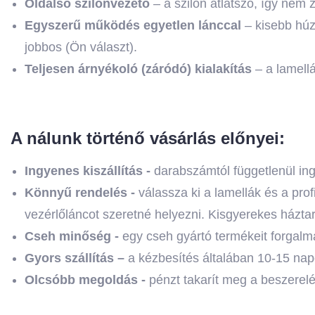
Oldalsó szilonvezető
– a szilon átlátszó, így nem 
Egyszerű működés egyetlen lánccal
– kisebb húz
jobbos (Ön választ).
Teljesen árnyékoló (záródó) kialakítás
– a lamell
A nálunk történő vásárlás előnyei:
Ingyenes kiszállítás -
darabszámtól függetlenül ing
Könnyű rendelés -
válassza ki a lamellák és a pro
vezérlőláncot szeretné helyezni. Kisgyerekes házta
Cseh minőség -
egy cseh gyártó termékeit forgalma
Gyors szállítás –
a kézbesítés általában 10-15 nap
Olcsóbb megoldás -
pénzt takarít meg a beszerel