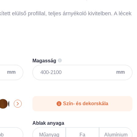
tett elülső profillal, teljes árnyékoló kivitelben. A lécek
Magasság
mm
mm
Szín- és dekorskála
Ablak anyaga
bb
Műanyag
Fa
Alumínium