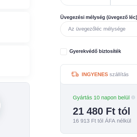
Üvegezési mélység (üvegező léc
Gyerekvédő biztosíték
INGYENES
szállítás
Gyártás 10 napon belül
21 480
Ft tól
16 913
Ft tól ÁFA nélkül