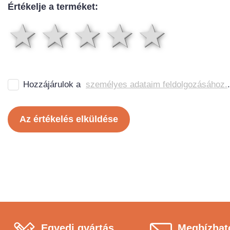
Értékelje a terméket:
1 csillag
2 csillag
3 csillag
4 csil
5 cs
Hozzájárulok a
személyes adataim feldolgozásához.
.
Az értékelés elküldése
Egyedi gyártás
Megbízhat