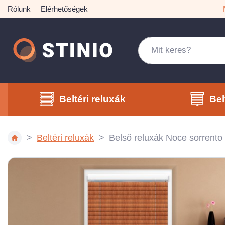
Rólunk
Elérhetőségek
Beltéri reluxák
Bel
Beltéri reluxák
Belső reluxák Noce sorrent