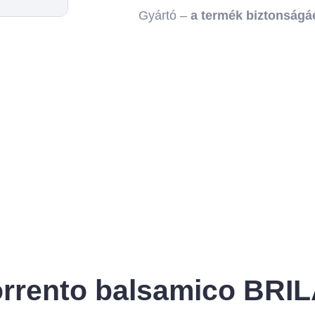
Gyártó –
a termék biztonságáé
orrento balsamico BRI