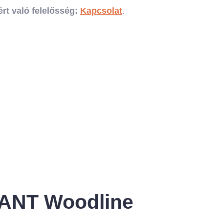
rt való felelősség:
Kapcsolat
.
LANT Woodline