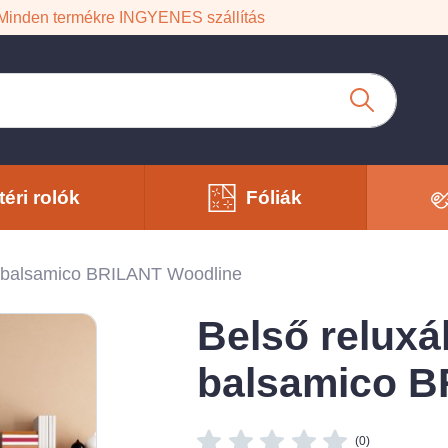
Minden termékre INGYENES szállítás
téri rolók
Fóliák
o balsamico BRILANT Woodline
Belső reluxá
balsamico B
(0)