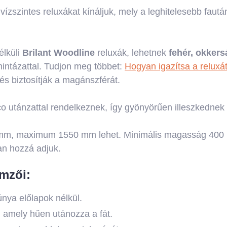
ízszintes reluxákat kínáljuk, mely a leghitelesebb fautá
élküli
Brilant Woodline
reluxák, lehetnek
fehér, okkers
 mintázattal. Tudjon meg többet:
Hogyan igazítsa a reluxá
 biztosítják a magánszférát.
 utánzattal rendelkeznek, így gyönyörűen illeszkednek a
00 mm, maximum 1550 mm lehet. Minimális magasság 40
san hozzá adjuk.
emzői:
súnya előlapok nélkül.
, amely hűen utánozza a fát.