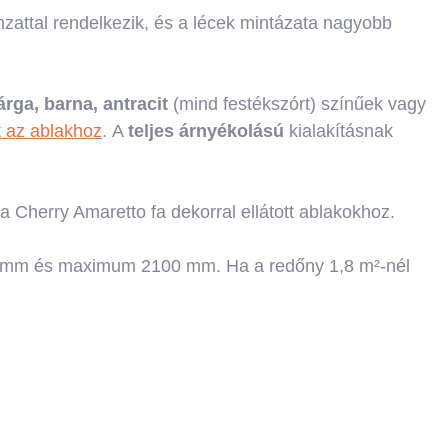
nzattal rendelkezik, és a lécek mintázata nagyobb
árga, barna, antracit
(mind festékszórt) színűek vagy
t az ablakhoz
. A
teljes árnyékolású
kialakításnak
 Cherry Amaretto fa dekorral ellátott ablakokhoz.
0 mm és maximum 2100 mm. Ha a redőny 1,8 m²-nél