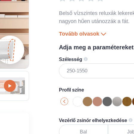
Belső vízszintes reluxák lekerekí
nagyon hűen utánozzák a fát.
Tovább olvasok
Adja meg a paramétereket
Szélesség
Profil színe
Vezérlő zsinór elhelyezkedése
Bal
Jo