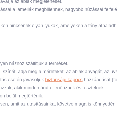
zavarja az ablak megjelenését.
ással a lamellák megbillennek, nagyobb húzással felfelé
ákon nincsenek olyan lyukak, amelyeken a fény áthaladh
yen házhoz szállítjuk a terméket.
fil színét, adja meg a méreteket, az ablak anyagát, az ü
rtás esetén javasoljuk
biztonsági kapocs
hozzáadását (fel
zzuk, akik minden árut ellenőriznek és tesztelnek.
on belül megtörténik.
ésen, amit az utasításainkat követve maga is könnyedén