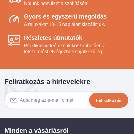
Nálunk nem fizet a szállításért.
Gyors és egyszerű megoldás
A reluxákat 10-15 nap alatt kiszállítjuk.
Részletes útmutatók
Praktikus videóinknak köszönhetően a
felszerelést elvégezheti sajátkezűleg.
Feliratkozás a hírlevelekre
Feliratkozás
Minden a vásárlásról