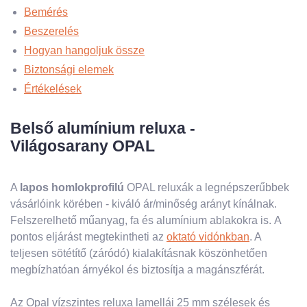
Bemérés
Beszerelés
Hogyan hangoljuk össze
Biztonsági elemek
Értékelések
Belső alumínium reluxa -
Világosarany OPAL
A
lapos homlokprofilú
OPAL reluxák a legnépszerűbbek
vásárlóink ​​körében - kiváló ár/minőség arányt kínálnak.
Felszerelhető műanyag, fa és alumínium ablakokra is. A
pontos eljárást megtekintheti az
oktató vidónkban
. A
teljesen sötétítő (záródó) kialakításnak köszönhetően
megbízhatóan árnyékol és biztosítja a magánszférát.
Az Opal vízszintes reluxa lamellái 25 mm szélesek és