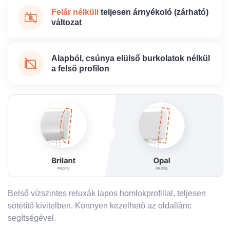
Felár nélküli
teljesen árnyékoló (zárható)
változat
Alapból, csúnya elülső burkolatok nélkül
a felső profilon
Belső vízszintes reluxák lapos homlokprofillal, teljesen
sötétítő kivitelben. Könnyen kezelhető az oldallánc
segítségével.