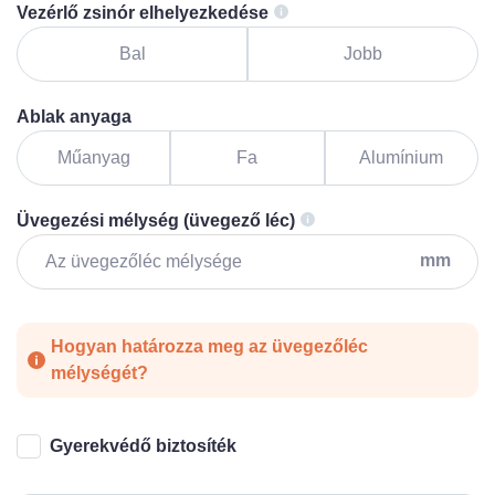
Vezérlő zsinór elhelyezkedése
Bal
Jobb
Ablak anyaga
Műanyag
Fa
Alumínium
Üvegezési mélység (üvegező léc)
mm
Hogyan határozza meg az üvegezőléc
mélységét?
Gyerekvédő biztosíték