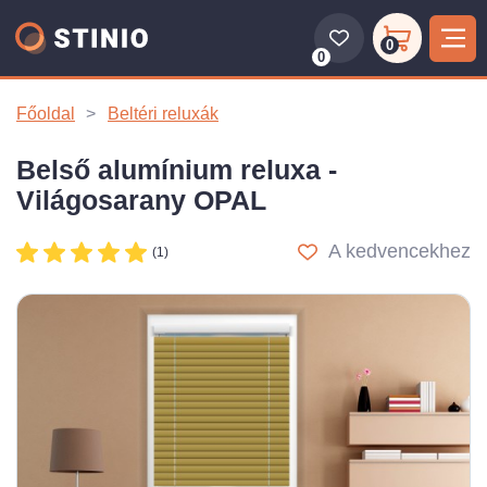
0
0
Főoldal
Beltéri reluxák
Belső alumínium reluxa -
Világosarany OPAL
A kedvencekhez
(1)