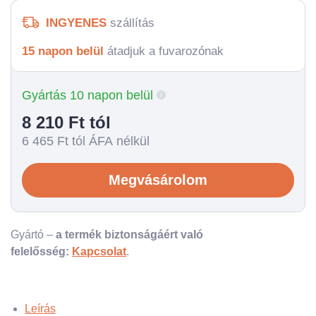
INGYENES
szállítás
15 napon belül
átadjuk a fuvarozónak
Gyártás 10 napon belül
8 210
Ft tól
6 465
Ft tól ÁFA nélkül
Megvásárolom
Gyártó –
a termék biztonságáért való
felelősség:
Kapcsolat
.
Leírás