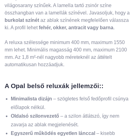
világosarany színűek. A lamella tartó zsinór színe
összhangban van a lamellák színével. Javasoljuk, hogy a
burkolat színét
az ablak színének megfelelően válassza
ki. A profil lehet
fehér, okker, antracit vagy barna
.
A reluxa szélessége minimum 400 mm, maximum 1550
mm lehet. Minimális magasság 400 mm, maximum 2100
mm. Az 1,8 m²-nél nagyobb méreteknél az áttételt
automatikusan hozzáadjuk.
A Opal belső reluxák jellemzői::
Minimalista dizájn
– szögletes felső fedőprofil csúnya
előlapok nélkül.
Oldalsó szilonvezető
– a szilon átlátszó, így nem
zavarja az ablak megjelenését.
Egyszerű működés egyetlen lánccal
– kisebb