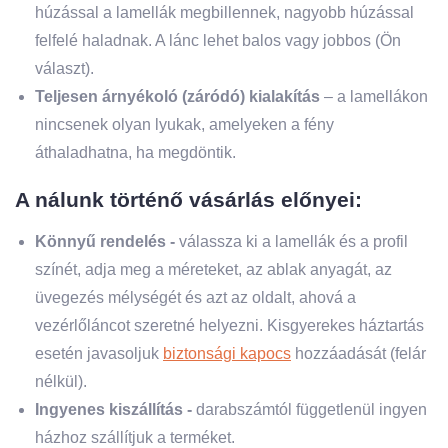
húzással a lamellák megbillennek, nagyobb húzással
felfelé haladnak. A lánc lehet balos vagy jobbos (Ön
választ).
Teljesen árnyékoló (záródó) kialakítás
– a lamellákon
nincsenek olyan lyukak, amelyeken a fény
áthaladhatna, ha megdöntik.
A nálunk történő vásárlás előnyei:
Könnyű rendelés -
válassza ki a lamellák és a profil
színét, adja meg a méreteket, az ablak anyagát, az
üvegezés mélységét és azt az oldalt, ahová a
vezérlőláncot szeretné helyezni. Kisgyerekes háztartás
esetén javasoljuk
biztonsági kapocs
hozzáadását (felár
nélkül).
Ingyenes kiszállítás -
darabszámtól függetlenül ingyen
házhoz szállítjuk a terméket.