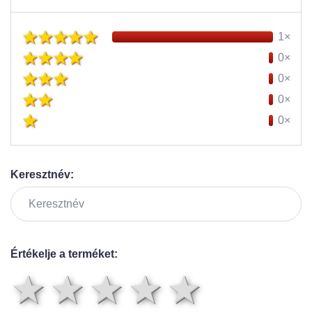
1×
0×
0×
0×
0×
Keresztnév:
Értékelje a terméket:
1 csillag
2 csillag
3 csillag
4 csilla
5 csil