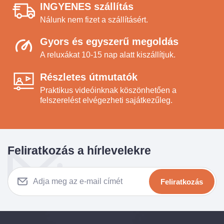
INGYENES szállítás
Nálunk nem fizet a szállításért.
Gyors és egyszerű megoldás
A reluxákat 10-15 nap alatt kiszállítjuk.
Részletes útmutatók
Praktikus videóinknak köszönhetően a
felszerelést elvégezheti sajátkezűleg.
Feliratkozás a hírlevelekre
Feliratkozás