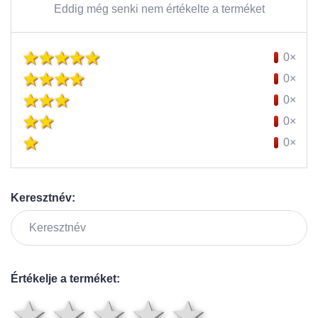
Eddig még senki nem értékelte a terméket
0×
0×
0×
0×
0×
Keresztnév:
Értékelje a terméket:
1 csillag
2 csillag
3 csillag
4 csilla
5 csil