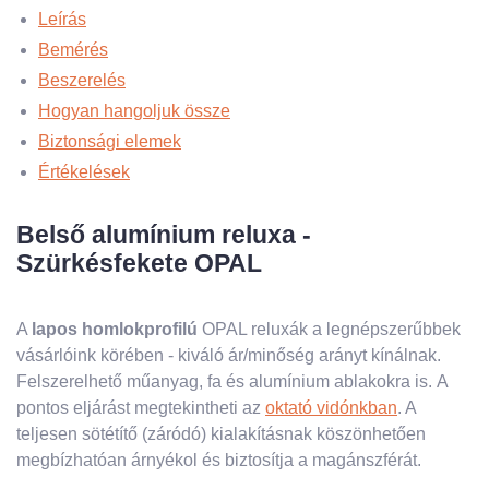
Leírás
Bemérés
Beszerelés
Hogyan hangoljuk össze
Biztonsági elemek
Értékelések
Belső alumínium reluxa -
Szürkésfekete OPAL
A
lapos homlokprofilú
OPAL reluxák a legnépszerűbbek
vásárlóink ​​körében - kiváló ár/minőség arányt kínálnak.
Felszerelhető műanyag, fa és alumínium ablakokra is. A
pontos eljárást megtekintheti az
oktató vidónkban
. A
teljesen sötétítő (záródó) kialakításnak köszönhetően
megbízhatóan árnyékol és biztosítja a magánszférát.