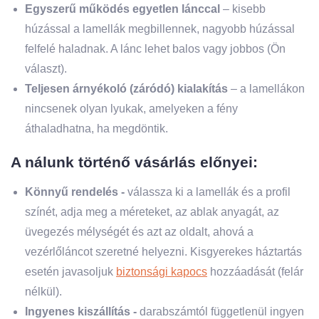
Egyszerű működés egyetlen lánccal
– kisebb
húzással a lamellák megbillennek, nagyobb húzással
felfelé haladnak. A lánc lehet balos vagy jobbos (Ön
választ).
Teljesen árnyékoló (záródó) kialakítás
– a lamellákon
nincsenek olyan lyukak, amelyeken a fény
áthaladhatna, ha megdöntik.
A nálunk történő vásárlás előnyei:
Könnyű rendelés -
válassza ki a lamellák és a profil
színét, adja meg a méreteket, az ablak anyagát, az
üvegezés mélységét és azt az oldalt, ahová a
vezérlőláncot szeretné helyezni. Kisgyerekes háztartás
esetén javasoljuk
biztonsági kapocs
hozzáadását (felár
nélkül).
Ingyenes kiszállítás -
darabszámtól függetlenül ingyen