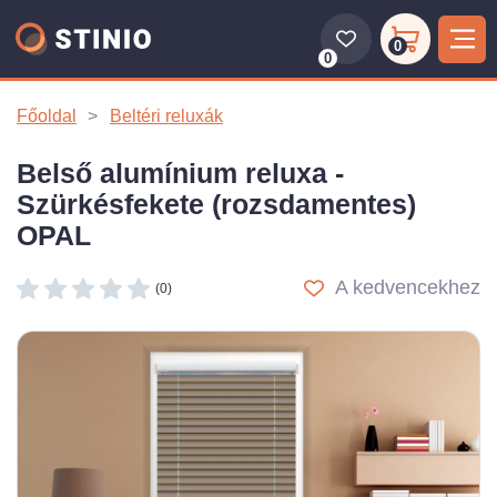
0
0
Főoldal
Beltéri reluxák
Belső alumínium reluxa -
Szürkésfekete (rozsdamentes)
OPAL
A kedvencekhez
(0)