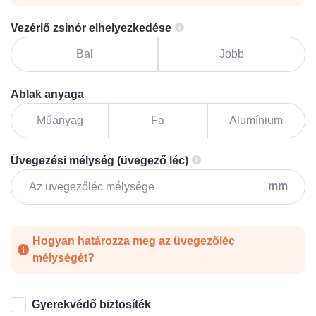
Vezérlő zsinór elhelyezkedése
Bal
Jobb
Ablak anyaga
Műanyag
Fa
Alumínium
Üvegezési mélység (üvegező léc)
mm
Hogyan határozza meg az üvegezőléc
mélységét?
Gyerekvédő biztosíték