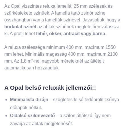
Az Opal vízszintes reluxa lamellái 25 mm szélesek és
szürkésfekete színűek. A lamella tartó zsinór színe
összhangban van a lamellák színével. Javasoljuk, hogy a
burkolat színét
az ablak színének megfelelően válassza
ki. A profil lehet
fehér, okker, antracit vagy barna
.
A reluxa szélessége minimum 400 mm, maximum 1550
mm lehet. Minimális magasság 400 mm, maximum 2100
mm. Az 1,8 m²-nél nagyobb méreteknél az áttételt
automatikusan hozzáadjuk.
A Opal belső reluxák jellemzői::
Minimalista dizájn
– szögletes felső fedőprofil csúnya
előlapok nélkül.
Oldalsó szilonvezető
– a szilon átlátszó, így nem
zavarja az ablak megjelenését.