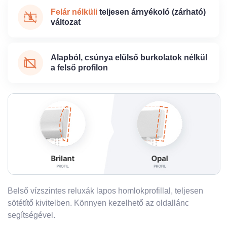
Felár nélküli
teljesen árnyékoló (zárható)
változat
Alapból, csúnya elülső burkolatok nélkül
a felső profilon
Belső vízszintes reluxák lapos homlokprofillal, teljesen
sötétítő kivitelben. Könnyen kezelhető az oldallánc
segítségével.