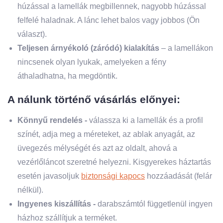
húzással a lamellák megbillennek, nagyobb húzással
felfelé haladnak. A lánc lehet balos vagy jobbos (Ön
választ).
Teljesen árnyékoló (záródó) kialakítás
– a lamellákon
nincsenek olyan lyukak, amelyeken a fény
áthaladhatna, ha megdöntik.
A nálunk történő vásárlás előnyei:
Könnyű rendelés -
válassza ki a lamellák és a profil
színét, adja meg a méreteket, az ablak anyagát, az
üvegezés mélységét és azt az oldalt, ahová a
vezérlőláncot szeretné helyezni. Kisgyerekes háztartás
esetén javasoljuk
biztonsági kapocs
hozzáadását (felár
nélkül).
Ingyenes kiszállítás -
darabszámtól függetlenül ingyen
házhoz szállítjuk a terméket.