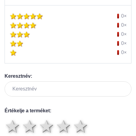
0×
0×
0×
0×
0×
Keresztnév:
Értékelje a terméket:
1 csillag
2 csillag
3 csillag
4 csilla
5 csil