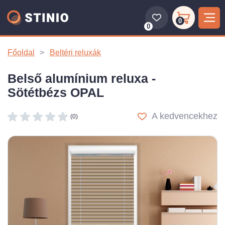
0
0
Főoldal
Beltéri reluxák
Belső alumínium reluxa -
Sötétbézs OPAL
A kedvencekhez
(0)