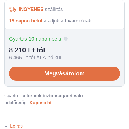
INGYENES
szállítás
15 napon belül
átadjuk a fuvarozónak
Gyártás 10 napon belül
8 210
Ft tól
6 465
Ft tól ÁFA nélkül
Megvásárolom
Gyártó –
a termék biztonságáért való
felelősség:
Kapcsolat
.
Leírás