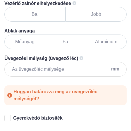
Vezérlő zsinór elhelyezkedése
Bal
Jobb
Ablak anyaga
Műanyag
Fa
Alumínium
Üvegezési mélység (üvegező léc)
mm
Hogyan határozza meg az üvegezőléc
mélységét?
Gyerekvédő biztosíték