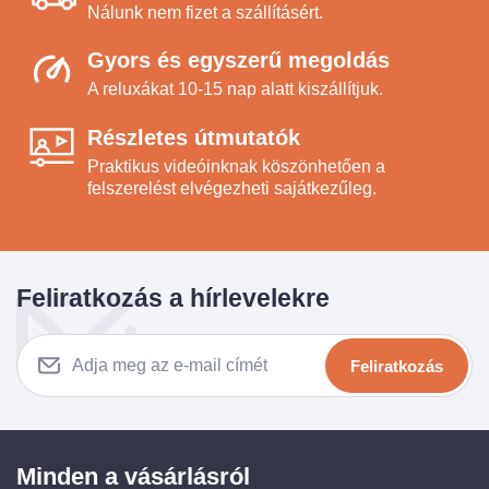
Nálunk nem fizet a szállításért.
Gyors és egyszerű megoldás
A reluxákat 10-15 nap alatt kiszállítjuk.
Részletes útmutatók
Praktikus videóinknak köszönhetően a
felszerelést elvégezheti sajátkezűleg.
Feliratkozás a hírlevelekre
Feliratkozás
Minden a vásárlásról