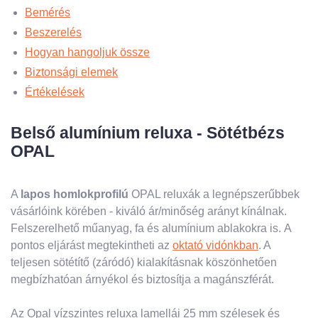
Bemérés
Beszerelés
Hogyan hangoljuk össze
Biztonsági elemek
Értékelések
Belső alumínium reluxa - Sötétbézs
OPAL
A
lapos homlokprofilú
OPAL reluxák a legnépszerűbbek
vásárlóink ​​körében - kiváló ár/minőség arányt kínálnak.
Felszerelhető műanyag, fa és alumínium ablakokra is. A
pontos eljárást megtekintheti az
oktató vidónkban
. A
teljesen sötétítő (záródó) kialakításnak köszönhetően
megbízhatóan árnyékol és biztosítja a magánszférát.
Az Opal vízszintes reluxa lamellái 25 mm szélesek és