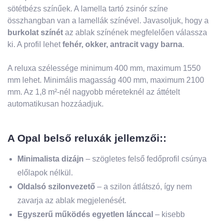
sötétbézs színűek. A lamella tartó zsinór színe
összhangban van a lamellák színével. Javasoljuk, hogy a
burkolat színét
az ablak színének megfelelően válassza
ki. A profil lehet
fehér, okker, antracit vagy barna
.
A reluxa szélessége minimum 400 mm, maximum 1550
mm lehet. Minimális magasság 400 mm, maximum 2100
mm. Az 1,8 m²-nél nagyobb méreteknél az áttételt
automatikusan hozzáadjuk.
A Opal belső reluxák jellemzői::
Minimalista dizájn
– szögletes felső fedőprofil csúnya
előlapok nélkül.
Oldalsó szilonvezető
– a szilon átlátszó, így nem
zavarja az ablak megjelenését.
Egyszerű működés egyetlen lánccal
– kisebb