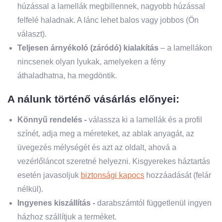
húzással a lamellák megbillennek, nagyobb húzással
felfelé haladnak. A lánc lehet balos vagy jobbos (Ön
választ).
Teljesen árnyékoló (záródó) kialakítás
– a lamellákon
nincsenek olyan lyukak, amelyeken a fény
áthaladhatna, ha megdöntik.
A nálunk történő vásárlás előnyei:
Könnyű rendelés -
válassza ki a lamellák és a profil
színét, adja meg a méreteket, az ablak anyagát, az
üvegezés mélységét és azt az oldalt, ahová a
vezérlőláncot szeretné helyezni. Kisgyerekes háztartás
esetén javasoljuk
biztonsági kapocs
hozzáadását (felár
nélkül).
Ingyenes kiszállítás -
darabszámtól függetlenül ingyen
házhoz szállítjuk a terméket.