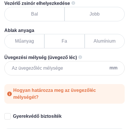
Vezérlő zsinór elhelyezkedése
Bal
Jobb
Ablak anyaga
Műanyag
Fa
Alumínium
Üvegezési mélység (üvegező léc)
mm
Hogyan határozza meg az üvegezőléc
mélységét?
Gyerekvédő biztosíték