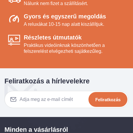
Nálunk nem fizet a szállításért.
Gyors és egyszerű megoldás
A reluxákat 10-15 nap alatt kiszállítjuk.
Részletes útmutatók
Praktikus videóinknak köszönhetően a
felszerelést elvégezheti sajátkezűleg.
Feliratkozás a hírlevelekre
Feliratkozás
Minden a vásárlásról