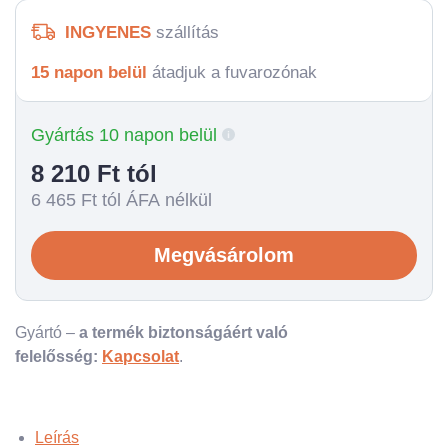
INGYENES
szállítás
15 napon belül
átadjuk a fuvarozónak
Gyártás 10 napon belül
8 210
Ft tól
6 465
Ft tól ÁFA nélkül
Megvásárolom
Gyártó –
a termék biztonságáért való
felelősség:
Kapcsolat
.
Leírás