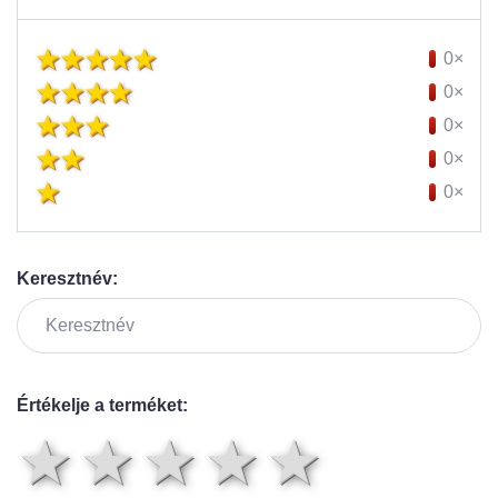
0×
0×
0×
0×
0×
Keresztnév:
Értékelje a terméket:
1 csillag
2 csillag
3 csillag
4 csilla
5 csil