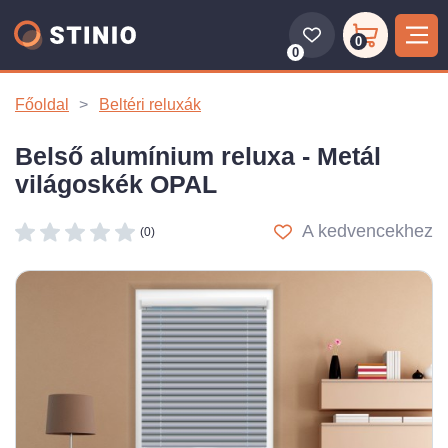
0
0
Főoldal
Beltéri reluxák
Belső alumínium reluxa - Metál
világoskék OPAL
A kedvencekhez
(0)