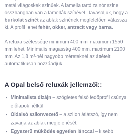
metál világoskék színűek. A lamella tartó zsinór színe
összhangban van a lamellák színével. Javasoljuk, hogy a
burkolat színét
az ablak színének megfelelően válassza
ki. A profil lehet
fehér, okker, antracit vagy barna
.
A reluxa szélessége minimum 400 mm, maximum 1550
mm lehet. Minimális magasság 400 mm, maximum 2100
mm. Az 1,8 m²-nél nagyobb méreteknél az áttételt
automatikusan hozzáadjuk.
A Opal belső reluxák jellemzői::
Minimalista dizájn
– szögletes felső fedőprofil csúnya
előlapok nélkül.
Oldalsó szilonvezető
– a szilon átlátszó, így nem
zavarja az ablak megjelenését.
Egyszerű működés egyetlen lánccal
– kisebb