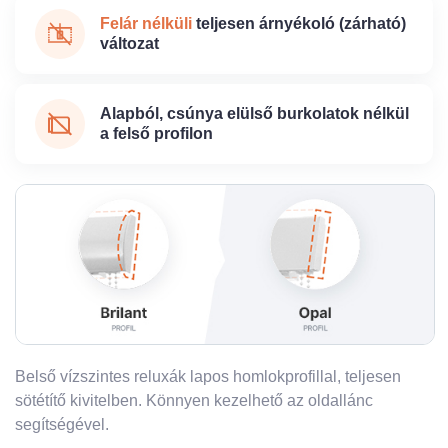
Felár nélküli
teljesen árnyékoló (zárható)
változat
Alapból, csúnya elülső burkolatok nélkül
a felső profilon
Belső vízszintes reluxák lapos homlokprofillal, teljesen
sötétítő kivitelben. Könnyen kezelhető az oldallánc
segítségével.