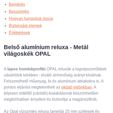
Bemérés
Beszerelés
Hogyan hangoljuk össze
Biztonsági elemek
Értékelések
Belső alumínium reluxa - Metál
világoskék OPAL
A
lapos homlokprofilú
OPAL reluxák a legnépszerűbbek
vásárlóink ​​körében - kiváló ár/minőség arányt kínálnak.
Felszerelhető műanyag, fa és alumínium ablakokra is. A
pontos eljárást megtekintheti az
oktató vidónkban
. A
teljesen sötétítő (záródó) kialakításnak köszönhetően
megbízhatóan árnyékol és biztosítja a magánszférát.
Az Opal vízszintes reluxa lamellái 25 mm szélesek és