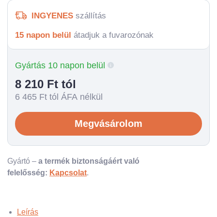
INGYENES
szállítás
15 napon belül
átadjuk a fuvarozónak
Gyártás 10 napon belül
8 210
Ft tól
6 465
Ft tól ÁFA nélkül
Megvásárolom
Gyártó –
a termék biztonságáért való
felelősség:
Kapcsolat
.
Leírás