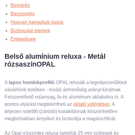
Bemérés
Beszerelés
Hogyan hangoljuk össze
Biztonsági elemek
Értékelések
Belső alumínium reluxa - Metál
rózsaszínOPAL
A
lapos homlokprofilú
OPAL reluxák a legnépszerűbbek
vásárlóink ​​körében - kiváló ár/minőség arányt kínálnak.
Felszerelhető műanyag, fa és alumínium ablakokra is. A
pontos eljárást megtekintheti az
oktató vidónkban
. A
teljesen sötétítő (záródó) kialakításnak köszönhetően
megbízhatóan árnyékol és biztosítja a magánszférát.
Az Opal vízszintes reluxa lamellái 25 mm szélesek és