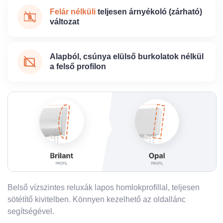
Felár nélküli
teljesen árnyékoló (zárható)
változat
Alapból, csúnya elülső burkolatok nélkül
a felső profilon
Belső vízszintes reluxák lapos homlokprofillal, teljesen
sötétítő kivitelben. Könnyen kezelhető az oldallánc
segítségével.