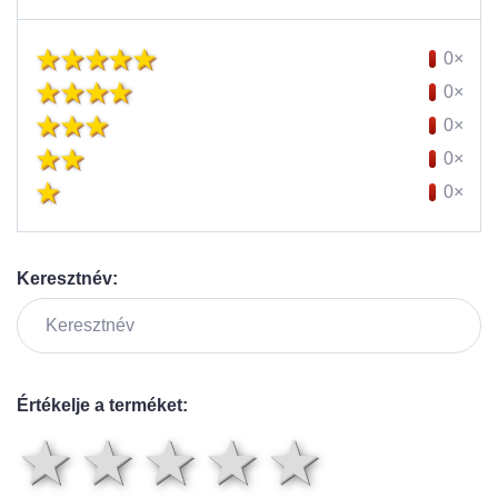
0×
0×
0×
0×
0×
Keresztnév:
Értékelje a terméket:
1 csillag
2 csillag
3 csillag
4 csilla
5 csil