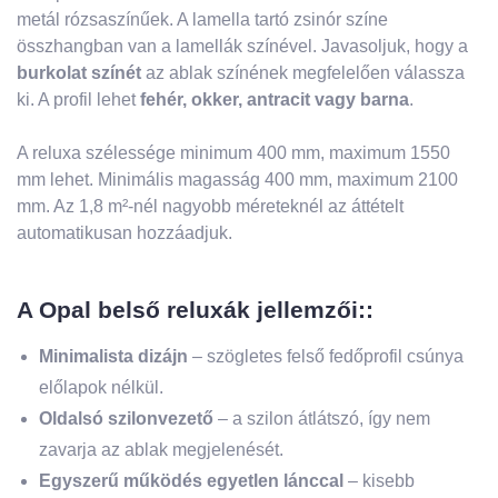
metál rózsaszínűek. A lamella tartó zsinór színe
összhangban van a lamellák színével. Javasoljuk, hogy a
burkolat színét
az ablak színének megfelelően válassza
ki. A profil lehet
fehér, okker, antracit vagy barna
.
A reluxa szélessége minimum 400 mm, maximum 1550
mm lehet. Minimális magasság 400 mm, maximum 2100
mm. Az 1,8 m²-nél nagyobb méreteknél az áttételt
automatikusan hozzáadjuk.
A Opal belső reluxák jellemzői::
Minimalista dizájn
– szögletes felső fedőprofil csúnya
előlapok nélkül.
Oldalsó szilonvezető
– a szilon átlátszó, így nem
zavarja az ablak megjelenését.
Egyszerű működés egyetlen lánccal
– kisebb