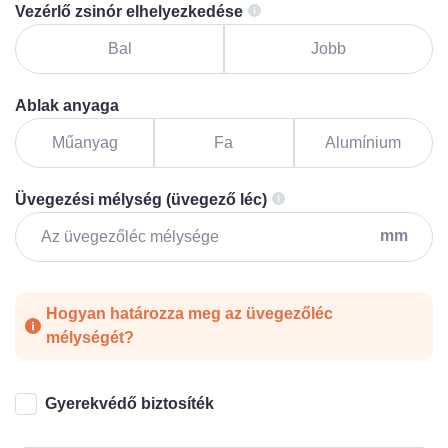
Vezérlő zsinór elhelyezkedése
Bal
Jobb
Ablak anyaga
Műanyag
Fa
Alumínium
Üvegezési mélység (üvegező léc)
mm
Hogyan határozza meg az üvegezőléc
mélységét?
Gyerekvédő biztosíték