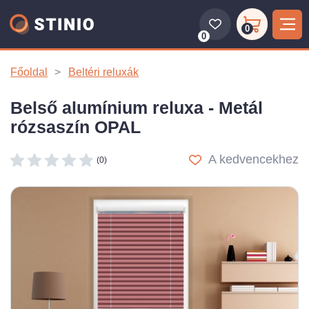
0
0
Főoldal
Beltéri reluxák
Belső alumínium reluxa - Metál
rózsaszín OPAL
A kedvencekhez
(0)