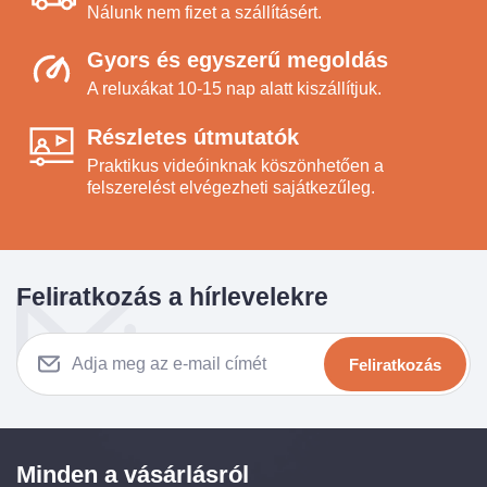
Nálunk nem fizet a szállításért.
Gyors és egyszerű megoldás
A reluxákat 10-15 nap alatt kiszállítjuk.
Részletes útmutatók
Praktikus videóinknak köszönhetően a
felszerelést elvégezheti sajátkezűleg.
Feliratkozás a hírlevelekre
Feliratkozás
Minden a vásárlásról