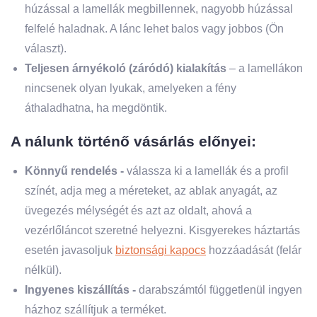
húzással a lamellák megbillennek, nagyobb húzással
felfelé haladnak. A lánc lehet balos vagy jobbos (Ön
választ).
Teljesen árnyékoló (záródó) kialakítás
– a lamellákon
nincsenek olyan lyukak, amelyeken a fény
áthaladhatna, ha megdöntik.
A nálunk történő vásárlás előnyei:
Könnyű rendelés -
válassza ki a lamellák és a profil
színét, adja meg a méreteket, az ablak anyagát, az
üvegezés mélységét és azt az oldalt, ahová a
vezérlőláncot szeretné helyezni. Kisgyerekes háztartás
esetén javasoljuk
biztonsági kapocs
hozzáadását (felár
nélkül).
Ingyenes kiszállítás -
darabszámtól függetlenül ingyen
házhoz szállítjuk a terméket.