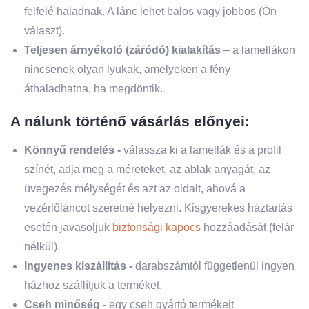
felfelé haladnak. A lánc lehet balos vagy jobbos (Ön
választ).
Teljesen árnyékoló (záródó) kialakítás
– a lamellákon
nincsenek olyan lyukak, amelyeken a fény
áthaladhatna, ha megdöntik.
A nálunk történő vásárlás előnyei:
Könnyű rendelés -
válassza ki a lamellák és a profil
színét, adja meg a méreteket, az ablak anyagát, az
üvegezés mélységét és azt az oldalt, ahová a
vezérlőláncot szeretné helyezni. Kisgyerekes háztartás
esetén javasoljuk
biztonsági kapocs
hozzáadását (felár
nélkül).
Ingyenes kiszállítás -
darabszámtól függetlenül ingyen
házhoz szállítjuk a terméket.
Cseh minőség -
egy cseh gyártó termékeit