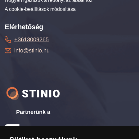
Hogyan igazítsuk a redőnyt az ablakhoz
A cookie-beállítások módosítása
Elérhetőség
+3613009265
info@stinio.hu
Partnerünk a