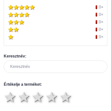
0×
0×
0×
0×
0×
Keresztnév:
Értékelje a terméket:
1 csillag
2 csillag
3 csillag
4 csilla
5 csil