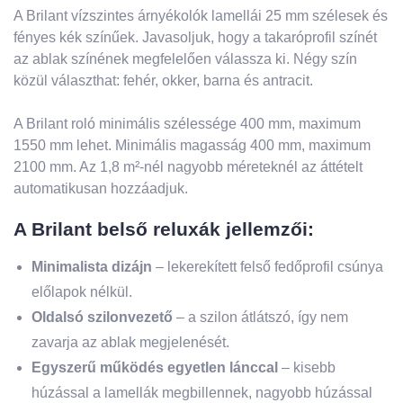
A Brilant vízszintes árnyékolók lamellái 25 mm szélesek és
fényes kék színűek. Javasoljuk, hogy a takaróprofil színét
az ablak színének megfelelően válassza ki. Négy szín
közül választhat: fehér, okker, barna és antracit.
A Brilant roló minimális szélessége 400 mm, maximum
1550 mm lehet. Minimális magasság 400 mm, maximum
2100 mm. Az 1,8 m²-nél nagyobb méreteknél az áttételt
automatikusan hozzáadjuk.
A Brilant belső reluxák jellemzői:
Minimalista dizájn
– lekerekített felső fedőprofil csúnya
előlapok nélkül.
Oldalsó szilonvezető
– a szilon átlátszó, így nem
zavarja az ablak megjelenését.
Egyszerű működés egyetlen lánccal
– kisebb
húzással a lamellák megbillennek, nagyobb húzással