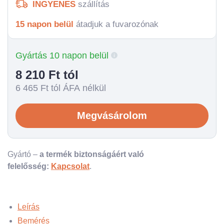
INGYENES
szállítás
15 napon belül
átadjuk a fuvarozónak
Gyártás 10 napon belül
8 210
Ft tól
6 465
Ft tól ÁFA nélkül
Megvásárolom
Gyártó –
a termék biztonságáért való
felelősség:
Kapcsolat
.
Leírás
Bemérés