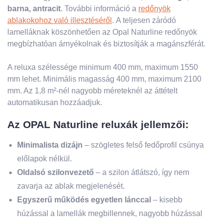
barna, antracit
. További információ a
redőnyök
ablakokohoz való illesztéséről
. A teljesen záródó
lamelláknak köszönhetően az Opal Naturline redőnyök
megbízhatóan árnyékolnak és biztosítják a magánszférát.
A reluxa szélessége minimum 400 mm, maximum 1550
mm lehet. Minimális magasság 400 mm, maximum 2100
mm. Az 1,8 m²-nél nagyobb méreteknél az áttételt
automatikusan hozzáadjuk.
Az OPAL Naturline reluxák jellemzői:
Minimalista dizájn
– szögletes felső fedőprofil csúnya
előlapok nélkül.
Oldalsó szilonvezető
– a szilon átlátszó, így nem
zavarja az ablak megjelenését.
Egyszerű működés egyetlen lánccal
– kisebb
húzással a lamellák megbillennek, nagyobb húzással