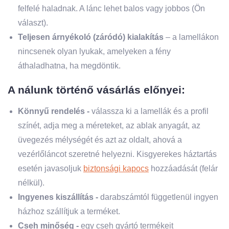
felfelé haladnak. A lánc lehet balos vagy jobbos (Ön
választ).
Teljesen árnyékoló (záródó) kialakítás
– a lamellákon
nincsenek olyan lyukak, amelyeken a fény
áthaladhatna, ha megdöntik.
A nálunk történő vásárlás előnyei:
Könnyű rendelés -
válassza ki a lamellák és a profil
színét, adja meg a méreteket, az ablak anyagát, az
üvegezés mélységét és azt az oldalt, ahová a
vezérlőláncot szeretné helyezni. Kisgyerekes háztartás
esetén javasoljuk
biztonsági kapocs
hozzáadását (felár
nélkül).
Ingyenes kiszállítás -
darabszámtól függetlenül ingyen
házhoz szállítjuk a terméket.
Cseh minőség -
egy cseh gyártó termékeit