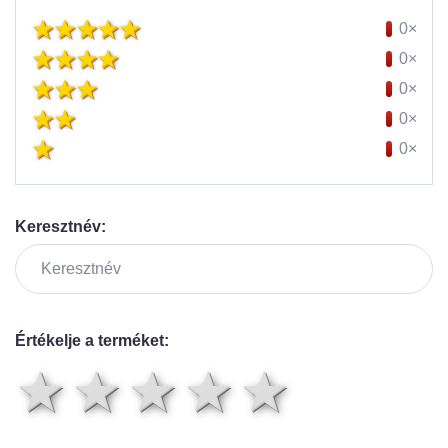
0×
0×
0×
0×
0×
Keresztnév:
Értékelje a terméket:
1 csillag
2 csillag
3 csillag
4 csilla
5 csil