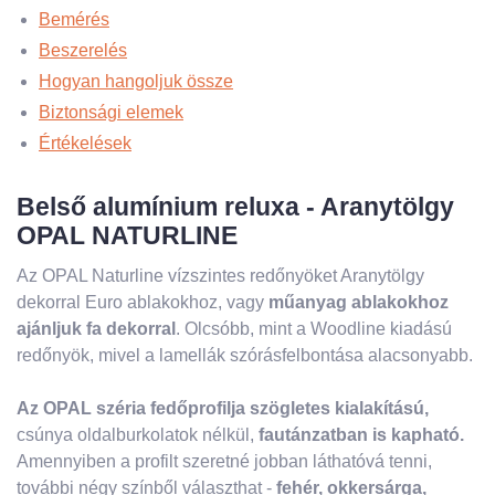
Bemérés
Beszerelés
Hogyan hangoljuk össze
Biztonsági elemek
Értékelések
Belső alumínium reluxa - Aranytölgy
OPAL NATURLINE
Az OPAL Naturline vízszintes redőnyöket Aranytölgy
dekorral Euro ablakokhoz, vagy
műanyag ablakokhoz
ajánljuk
fa dekorral
. Olcsóbb, mint a Woodline kiadású
redőnyök, mivel a lamellák szórásfelbontása alacsonyabb.
Az OPAL széria fedőprofilja szögletes kialakítású,
csúnya oldalburkolatok nélkül,
fautánzatban is kapható.
Amennyiben a profilt szeretné jobban láthatóvá tenni,
további négy színből választhat -
fehér, okkersárga,