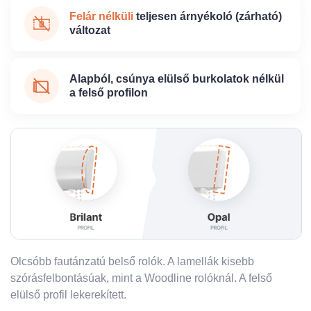
Felár nélküli
teljesen árnyékoló (zárható)
változat
Alapból, csúnya elülső burkolatok nélkül
a felső profilon
Olcsóbb fautánzatú belső rolók. A lamellák kisebb
szórásfelbontásúak, mint a Woodline rolóknál. A felső
elülső profil lekerekített.