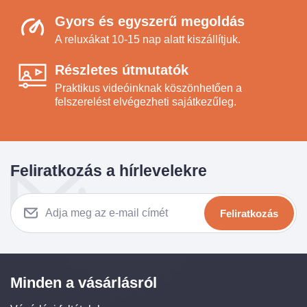
Gyors és egyszerű megoldás
A reluxákat 10-15 nap alatt kiszállítjuk.
Részletes útmutatók
Praktikus videóinknak köszönhetően a
felszerelést elvégezheti sajátkezűleg.
Feliratkozás a hírlevelekre
Feliratkozás
Minden a vásárlásról