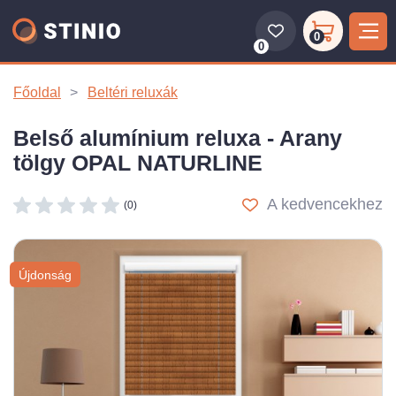
0
0
Főoldal
Beltéri reluxák
Belső alumínium reluxa - Arany
tölgy OPAL NATURLINE
A kedvencekhez
(0)
Újdonság