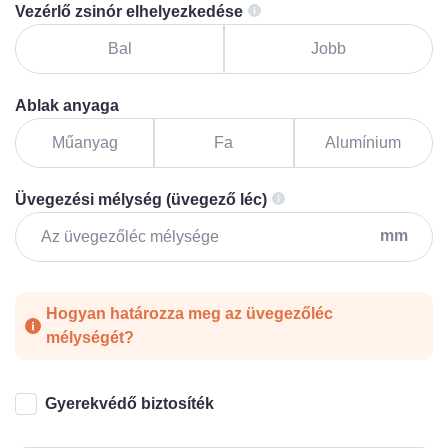
Vezérlő zsinór elhelyezkedése
Bal
Jobb
Ablak anyaga
Műanyag
Fa
Alumínium
Üvegezési mélység (üvegező léc)
mm
Hogyan határozza meg az üvegezőléc
mélységét?
Gyerekvédő biztosíték