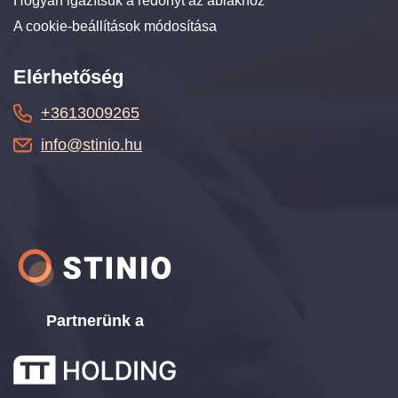
Hogyan igazítsuk a redőnyt az ablakhoz
A cookie-beállítások módosítása
Elérhetőség
+3613009265
info@stinio.hu
Partnerünk a