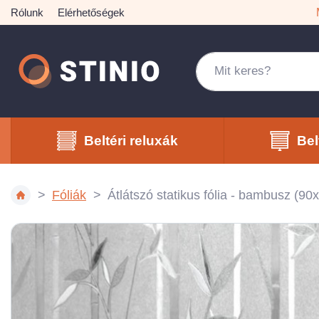
Rólunk
Elérhetőségek
Beltéri reluxák
Bel
Fóliák
Átlátszó statikus fólia - bambusz (9