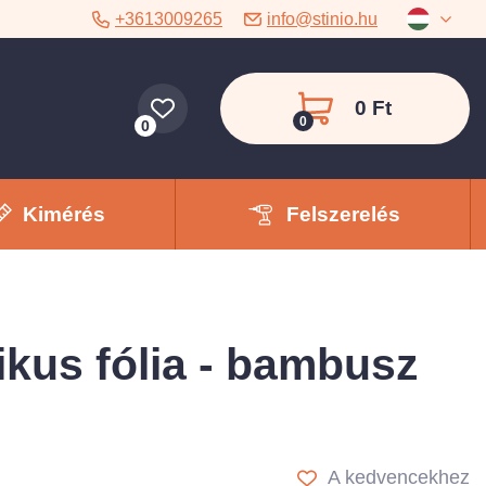
+3613009265
info@stinio.hu
0 Ft
0
0
Kimérés
Felszerelés
ikus fólia - bambusz
A kedvencekhez