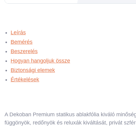
Leírás
Bemérés
Beszerelés
Hogyan hangoljuk össze
Biztonsági elemek
Értékelések
A Dekoban Premium statikus ablakfólia kiváló minősé
függönyök, redőnyök és reluxák kiváltását, privát szfér