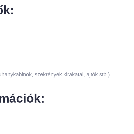
ők:
hanykabinok, szekrények kirakatai, ajtók stb.)
rmációk: