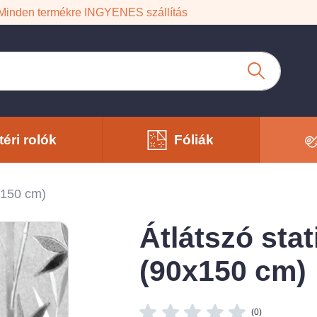
Minden termékre INGYENES szállítás
téri rolók
Fóliák
0x150 cm)
Átlátszó stat
(90x150 cm)
(0)