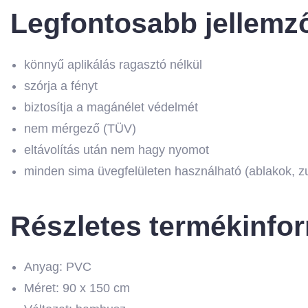
Legfontosabb jellemz
könnyű aplikálás ragasztó nélkül
szórja a fényt
biztosítja a magánélet védelmét
nem mérgező (TÜV)
eltávolítás után nem hagy nyomot
minden sima üvegfelületen használható (ablakok, zu
Részletes termékinfo
Anyag: PVC
Méret: 90 x 150 cm