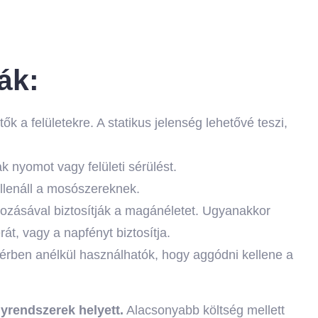
ák:
tők a felületekre. A statikus jelenség lehetővé teszi,
k nyomot vagy felületi sérülést.
 ellenáll a mosószereknek.
yozásával biztosítják a magánéletet. Ugyanakkor
t, vagy a napfényt biztosítja.
térben anélkül használhatók, hogy aggódni kellene a
yrendszerek helyett.
Alacsonyabb költség mellett