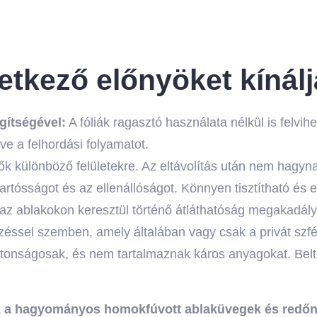
vetkező előnyöket kínálj
gítségével:
A fóliák ragasztó használata nélkül is felvihe
ve a felhordási folyamatot.
etők különböző felületekre. Az eltávolítás után nem hagyna
 tartósságot és az ellenállóságot. Könnyen tisztítható és
k az ablakokon keresztül történő átláthatóság megakadál
ssel szemben, amely általában vagy csak a privát szférá
iztonságosak, és nem tartalmaznak káros anyagokat. Bel
nek a hagyományos homokfúvott ablaküvegek és redőn