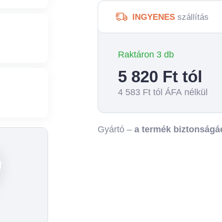
INGYENES
szállítás
Raktáron 3 db
5 820
Ft tól
4 583
Ft tól ÁFA nélkül
Gyártó –
a termék biztonságáé