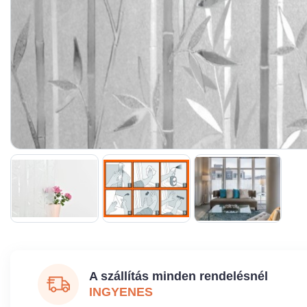
A szállítás minden rendelésnél
INGYENES