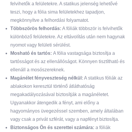
felvihetők a felületekre. A statikus jelenség lehetővé
teszi, hogy a fólia sima felületekhez tapadjon,
megkönnyítve a felhordási folyamatot.
Többszörös felhordás:
A fóliák többször is felvihetők
különböző felületekre. Az eltávolítás után nem hagynak
nyomot vagy felületi sérülést.
Mosható és tartós:
A fólia vastagsága biztosítja a
tartósságot és az ellenállóságot. Könnyen tisztítható és
ellenáll a mosószereknek.
Magánélet fényveszteség nélkül:
A statikus fóliák az
ablakokon keresztül történő átláthatóság
megakadályozásával biztosítják a magánéletet.
Ugyanakkor átengedik a fényt, ami előny a
hagyományos üvegezéssel szemben, amely általában
vagy csak a privát szférát, vagy a napfényt biztosítja.
Biztonságos Ön és szerettei számára:
a fóliák