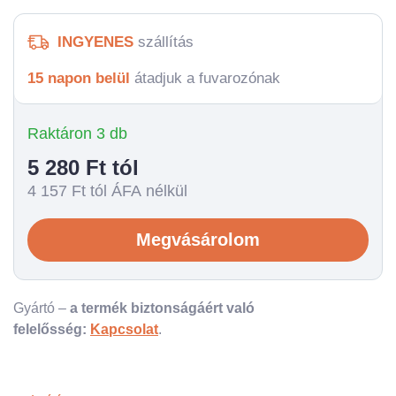
INGYENES
szállítás
15 napon belül
átadjuk a fuvarozónak
Raktáron 3 db
5 280
Ft tól
4 157
Ft tól ÁFA nélkül
Megvásárolom
Gyártó –
a termék biztonságáért való
felelősség:
Kapcsolat
.