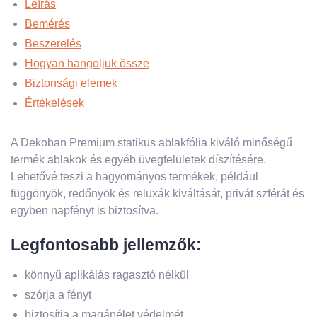
Leírás
Bemérés
Beszerelés
Hogyan hangoljuk össze
Biztonsági elemek
Értékelések
A Dekoban Premium statikus ablakfólia kiváló minőségű
termék ablakok és egyéb üvegfelületek díszítésére.
Lehetővé teszi a hagyományos termékek, például
függönyök, redőnyök és reluxák kiváltását, privát szférát és
egyben napfényt is biztosítva.
Legfontosabb jellemzők:
könnyű aplikálás ragasztó nélkül
szórja a fényt
biztosítja a magánélet védelmét