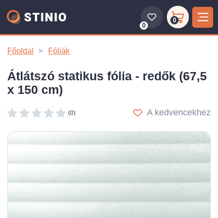
0
0
Főoldal
Fóliák
Átlátszó statikus fólia - redők (67,5
x 150 cm)
A kedvencekhez
(0)