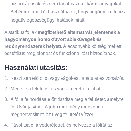
biztonságosak, és nem tartalmaznak káros anyagokat.
Beltérben anélkül használhatók, hogy aggódni kellene a
negatív egészségügyi hatások miatt.
A statikus fóliák
megfizethető alternatívát jelentenek a
hagyományos homokfúvott ablaküvegek és
redőnyrendszerek helyett.
Alacsonyabb költség mellett
esztétikus megjelenést és funkcionalitást biztosítanak.
Használati utasítás:
Készítsen elő ollót vagy vágókést, spatulát és vonalzót.
Mérje le a felületet, és vágja méretre a fóliát.
A fólia felhordása előtt tisztítsa meg a felületet, amelyre
fel kívánja vinni. A jobb eredmény érdekében
megnedvesítheti az üveg felületét vízzel.
Távolítsa el a védőréteget, és helyezze a fóliát az