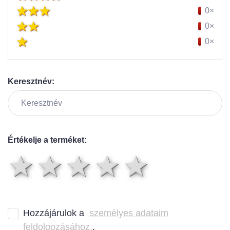
0×
0×
0×
Keresztnév:
Értékelje a terméket:
1 csillag
2 csillag
3 csillag
4 csilla
5 csil
Hozzájárulok a
személyes adataim
feldolgozásához.
.