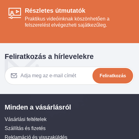
Részletes útmutatók
Praktikus videóinknak köszönhetően a
felszerelést elvégezheti sajátkezűleg.
Feliratkozás a hírlevelekre
Feliratkozás
Minden a vásárlásról
Vásárlási feltételek
Szállítás és fizetés
Reklamáció és visszaküldés