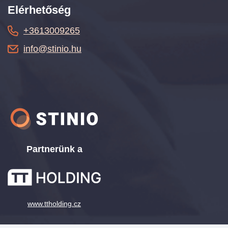
Elérhetőség
+3613009265
info@stinio.hu
Partnerünk a
www.ttholding.cz