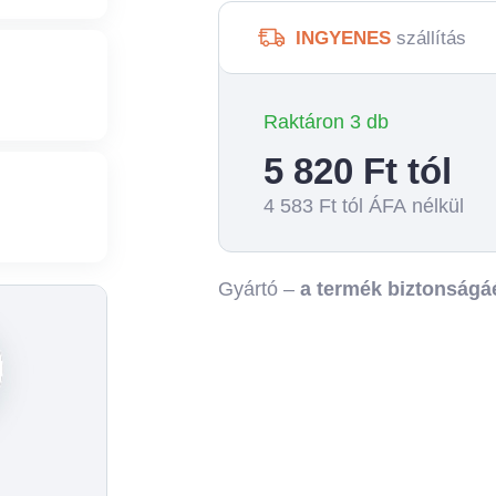
INGYENES
szállítás
Raktáron 3 db
5 820
Ft tól
4 583
Ft tól ÁFA nélkül
Gyártó –
a termék biztonságáé