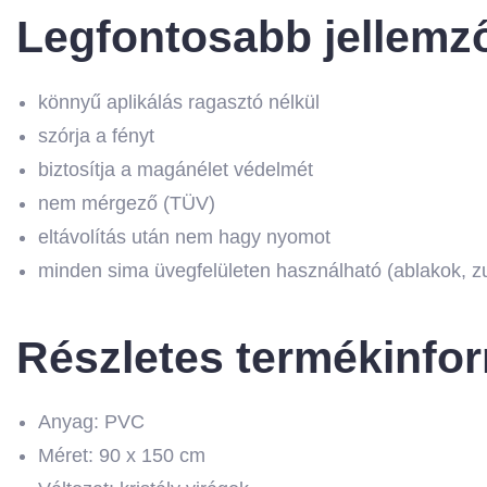
Legfontosabb jellemz
könnyű aplikálás ragasztó nélkül
szórja a fényt
biztosítja a magánélet védelmét
nem mérgező (TÜV)
eltávolítás után nem hagy nyomot
minden sima üvegfelületen használható (ablakok, zu
Részletes termékinfo
Anyag: PVC
Méret: 90 x 150 cm