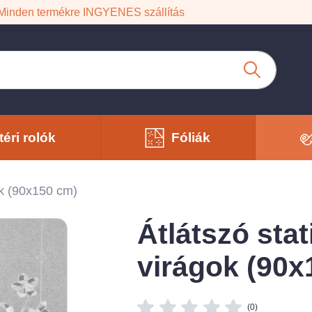
Minden termékre INGYENES szállítás
téri rolók
Fóliák
gok (90x150 cm)
Átlátszó stati
virágok (90x
(0)