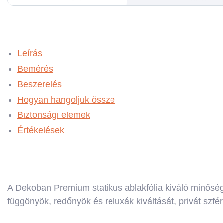
Leírás
Bemérés
Beszerelés
Hogyan hangoljuk össze
Biztonsági elemek
Értékelések
A Dekoban Premium statikus ablakfólia kiváló minősé
függönyök, redőnyök és reluxák kiváltását, privát szfér