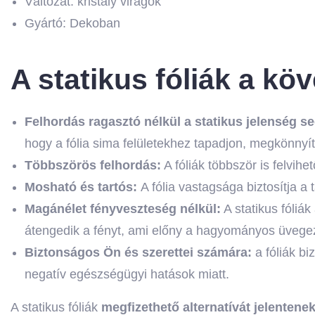
Változat: kristály virágok
Gyártó: Dekoban
A statikus fóliák a kö
Felhordás ragasztó nélkül a statikus jelenség se
hogy a fólia sima felületekhez tapadjon, megkönnyít
Többszörös felhordás:
A fóliák többször is felvih
Mosható és tartós:
A fólia vastagsága biztosítja a
Magánélet fényveszteség nélkül:
A statikus fóliá
átengedik a fényt, ami előny a hagyományos üvegezé
Biztonságos Ön és szerettei számára:
a fóliák b
negatív egészségügyi hatások miatt.
A statikus fóliák
megfizethető alternatívát jelente