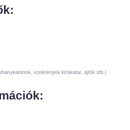
ők:
hanykabinok, szekrények kirakatai, ajtók stb.)
rmációk: