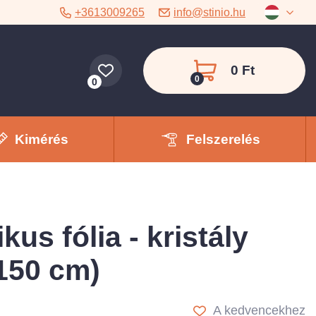
+3613009265
info@stinio.hu
0 Ft
0
0
Kimérés
Felszerelés
kus fólia - kristály
150 cm)
A kedvencekhez