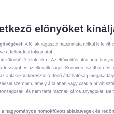
vetkező előnyöket kínálj
gítségével:
A fóliák ragasztó használata nélkül is felvihe
ve a felhordási folyamatot.
etők különböző felületekre. Az eltávolítás után nem hagyna
 tartósságot és az ellenállóságot. Könnyen tisztítható és
k az ablakokon keresztül történő átláthatóság megakadál
ssel szemben, amely általában vagy csak a privát szférá
iztonságosak, és nem tartalmaznak káros anyagokat. Bel
nek a hagyományos homokfúvott ablaküvegek és redőn