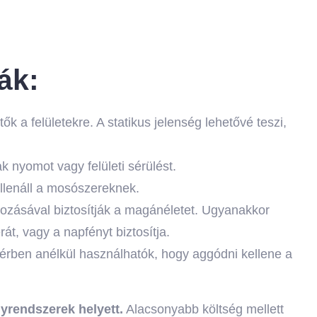
ák:
tők a felületekre. A statikus jelenség lehetővé teszi,
k nyomot vagy felületi sérülést.
 ellenáll a mosószereknek.
yozásával biztosítják a magánéletet. Ugyanakkor
t, vagy a napfényt biztosítja.
térben anélkül használhatók, hogy aggódni kellene a
yrendszerek helyett.
Alacsonyabb költség mellett