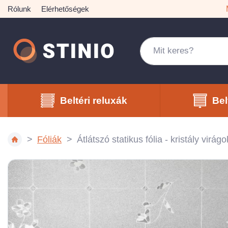
Rólunk
Elérhetőségek
Beltéri reluxák
Bel
Fóliák
Átlátszó statikus fólia - kristály virá